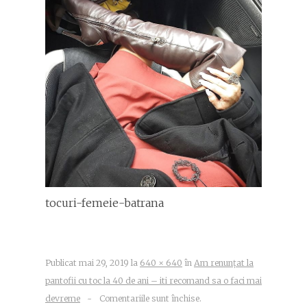
tocuri-femeie-batrana
Publicat
mai 29, 2019
la
640 × 640
în
Am renunțat la
pantofii cu toc la 40 de ani – iti recomand sa o faci mai
devreme
~
Comentariile sunt închise.