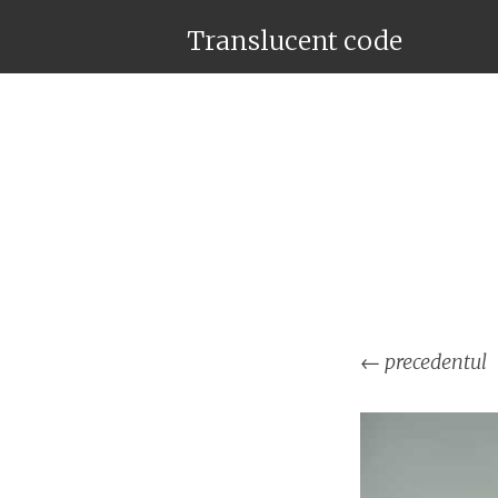
Translucent code
←
precedentul