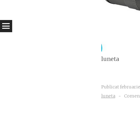
luneta
Publicat
februarie
luneta
~
Comenta