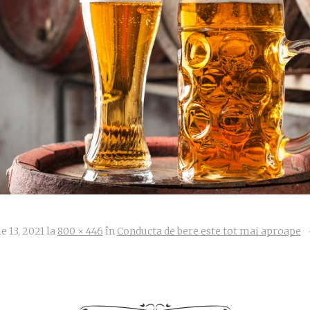
 13, 2021
la
800 × 446
în
Conducta de bere este tot mai aproape