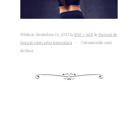
Publicat
decembrie 13, 2021
la
800 × 468
în
Factorii de
baza in contractia musculara
~
Comentariile sunt
închise.