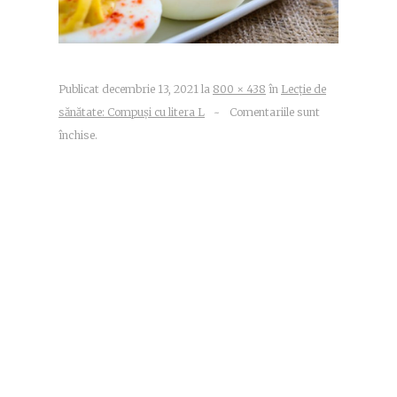
Publicat
decembrie 13, 2021
la
800 × 438
în
Lecție de
sănătate: Compuși cu litera L
~
Comentariile sunt
închise.