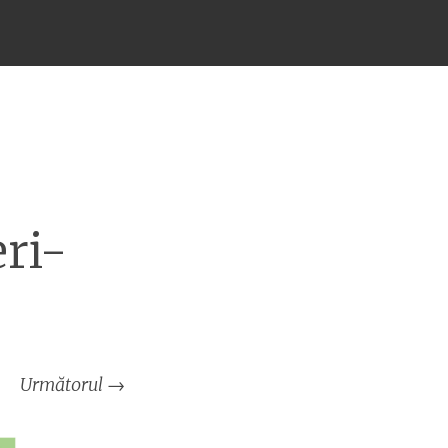
ri-
Următorul
→