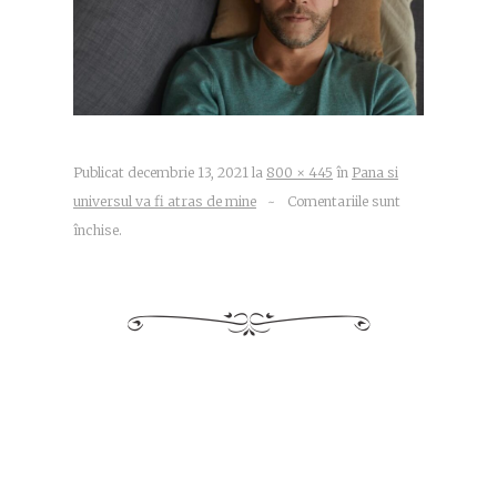
Publicat
decembrie 13, 2021
la
800 × 445
în
Pana si
universul va fi atras de mine
~
Comentariile sunt
închise.