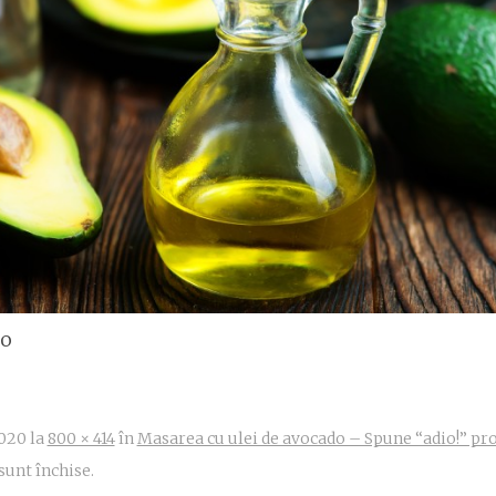
do
2020
la
800 × 414
în
Masarea cu ulei de avocado – Spune “adio!” pr
sunt închise.