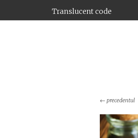
Translucent code
←
precedentul