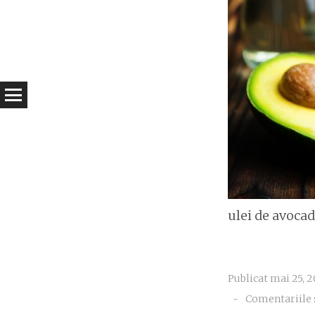
ulei de avoca
Publicat
mai 25, 
~
Comentariile 