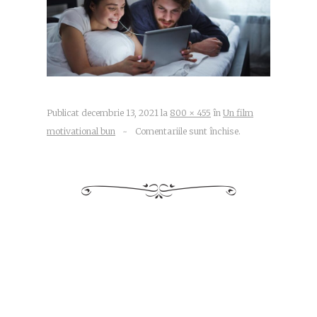
Publicat
decembrie 13, 2021
la
800 × 455
în
Un film
motivational bun
~
Comentariile sunt închise.