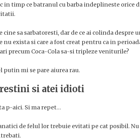
c in timp ce batranul cu barba indeplineste orice d
tatii.
pe cine sa sarbatoresti, dar de ce ai colinda despre 
e nu exista si care a fost creat pentru ca in perioad
ri precum Coca-Cola sa-si tripleze veniturile?
l putin mi se pare aiurea rau.
estini si atei idioti
a p-aici. Si ma repet…
natici de felul lor trebuie evitati pe cat posibil. Nu
ntrebati.