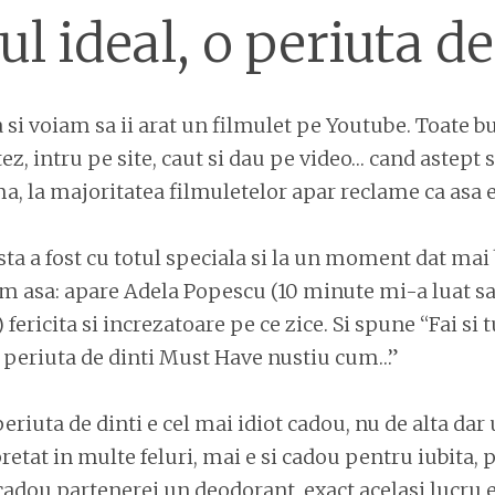
l ideal, o periuta de
 si voiam sa ii arat un filmulet pe Youtube. Toate b
ez, intru pe site, caut si dau pe video… cand astept s
a, la majoritatea filmuletelor apar reclame ca asa 
ta a fost cu totul speciala si la un moment dat mai
am asa: apare Adela Popescu (10 minute mi-a luat s
 fericita si increzatoare pe ce zice. Si spune “Fai si 
 periuta de dinti Must Have nustiu cum…”
periuta de dinti e cel mai idiot cadou, nu de alta dar
retat in multe feluri, mai e si cadou pentru iubita, p
cadou partenerei un deodorant, exact acelasi lucru e