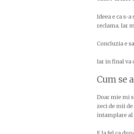
Ideea e ca s-a
reclama. Iar m
Concluzia e sa
Iar in final v
Cum se a
Doar mie mi se
zeci de mii de
intamplare al 
E la fel ca du