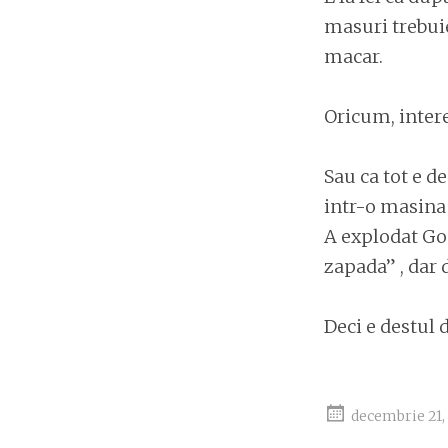
masuri trebuie
macar.
Oricum, intere
Sau ca tot e d
intr-o masina
A explodat Goo
zapada” , dar 
Deci e destul d
decembrie 21,