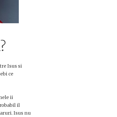
?
re Isus si
ebi ce
ele ii
obabil il
aruri. Isus nu