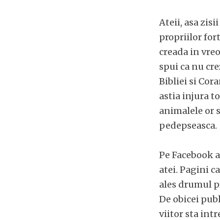
Ateii, asa zis
propriilor for
creada in vreo
spui ca nu cr
Bibliei si Cor
astia injura to
animalele or 
pedepseasca.
Pe Facebook a
atei. Pagini c
ales drumul pr
De obicei publ
viitor sta int