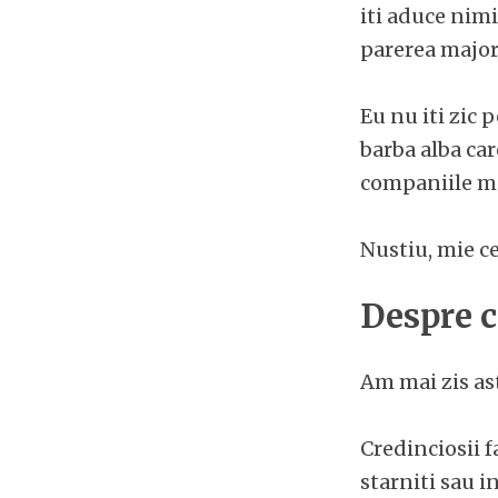
iti aduce nimi
parerea majori
Eu nu iti zic 
barba alba car
companiile ma
Nustiu, mie ce
Despre cr
Am mai zis ast
Credinciosii fa
starniti sau i