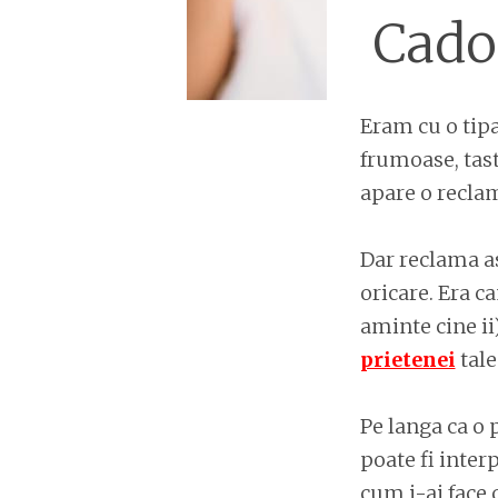
Cadou
Eram cu o tipa
frumoase, tast
apare o reclam
Dar reclama as
oricare. Era c
aminte cine ii)
prietenei
tale
Pe langa ca o 
poate fi interp
cum i-ai face 