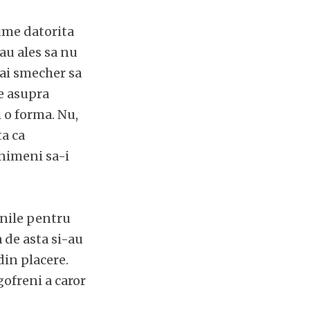
lume datorita
 au ales sa nu
mai smecher sa
e asupra
 o forma. Nu,
ta ca
nimeni sa-i
inile pentru
a de asta si-au
din placere.
gofreni a caror