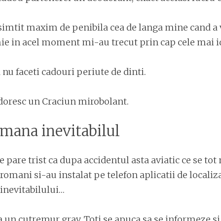
 simtit maxim de penibila cea de langa mine cand a
ie in acel moment mi-au trecut prin cap cele mai id
 nu faceti cadouri periute de dinti.
a doresc un Craciun mirobolant.
mana inevitabilul
 pare trist ca dupa accidentul asta aviatic ce se to
 romani si-au instalat pe telefon aplicatii de localiz
inevitabilului…
pa un cutremur grav. Toti se apuca sa se informeze si 