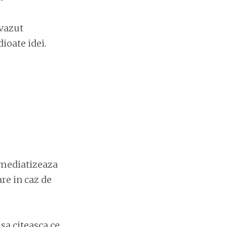
 vazut
ioate idei.
t mediatizeaza
are in caz de
sa citeasca ce