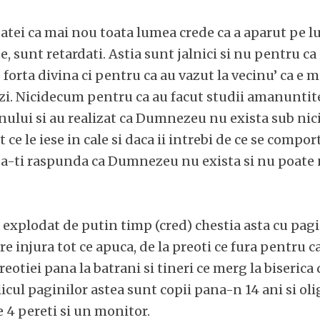
ii atei ca mai nou toata lumea crede ca a aparut pe 
te, sunt retardati. Astia sunt jalnici si nu pentru ca
 forta divina ci pentru ca au vazut la vecinu’ ca e 
ezi. Nicidecum pentru ca au facut studii amanuntit
anului si au realizat ca Dumnezeu nu exista sub nici
t ce le iese in cale si daca ii intrebi de ce se compor
sa-ti raspunda ca Dumnezeu nu exista si nu poate 
 explodat de putin timp (cred) chestia asta cu pag
are injura tot ce apuca, de la preoti ce fura pentru c
eotiei pana la batrani si tineri ce merg la biserica 
icul paginilor astea sunt copii pana-n 14 ani si oli
re 4 pereti si un monitor.