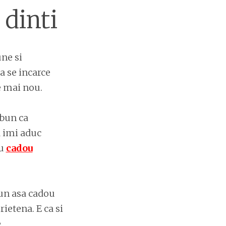
 dinti
une si
a se incarce
e mai nou.
 bun ca
a imi aduc
tu
cadou
 un asa cadou
rietena. E ca si
.