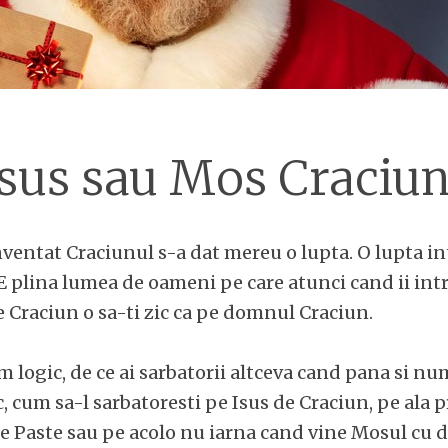
Isus sau Mos Craciun
ventat Craciunul s-a dat mereu o lupta. O lupta int
E plina lumea de oameni pe care atunci cand ii intr
 Craciun o sa-ti zic ca pe domnul Craciun.
m logic, de ce ai sarbatorii altceva cand pana si num
c, cum sa-l sarbatoresti pe Isus de Craciun, pe ala pr
e Paste sau pe acolo nu iarna cand vine Mosul cu d