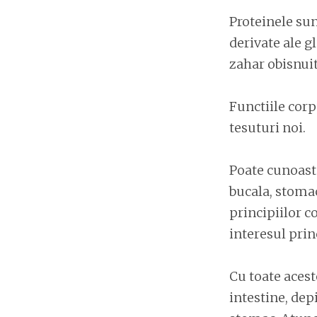
Proteinele sun
derivate ale g
zahar obisnuit
Functiile corp
tesuturi noi.
Poate cunoastet
bucala, stomacu
principiilor c
interesul prin
Cu toate acest
intestine, dep