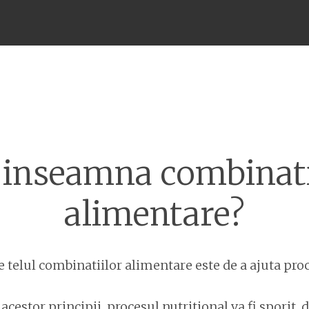
Meniu
 inseamna combinati
alimentare?
e telul combinatiilor alimentare este de a ajuta proc
 acestor principii, procesul nutritional va fi sporit