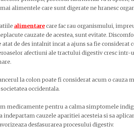
umai alimentele care sunt digerate ne hranesc orga
atiile
alimentare
care fac rau organismului, impre
placute cauzate de acestea, sunt evitate. Discomfo
e atat de des intalnit incat a ajuns sa fie considerat
oaselor afectiuni ale tractului digestiv cresc intr-
are.
ncerul la colon poate fi considerat acum o cauza m
 societatea occidentala.
osim medicamente pentru a calma simptomele indiges
a indepartam cauzele aparitiei acesteia si sa aplic
vorizeaza desfasurarea procesului digestiv.