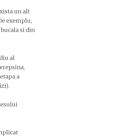
xista un alt
. De exemplu,
 bucala si din
diu al
 erepsina,
 etapa a
zi).
cesului
mplicat