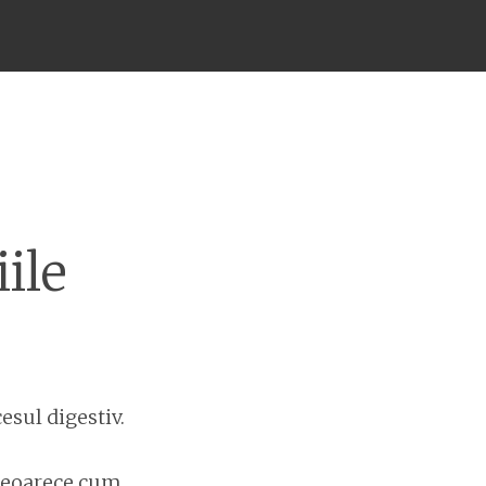
ile
esul digestiv.
, deoarece cum