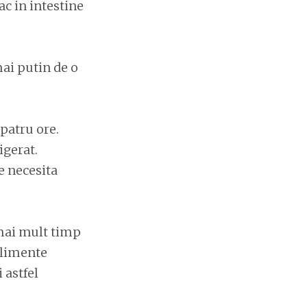
ac in intestine
ai putin de o
 patru ore.
igerat.
e necesita
 mai mult timp
alimente
 astfel