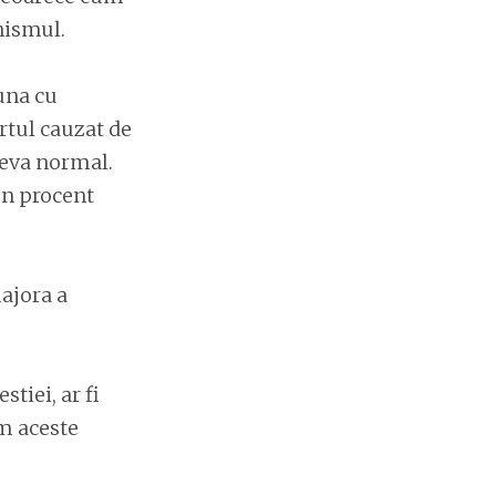
nismul.
una cu
rtul cauzat de
 ceva normal.
un procent
ajora a
tiei, ar fi
am aceste