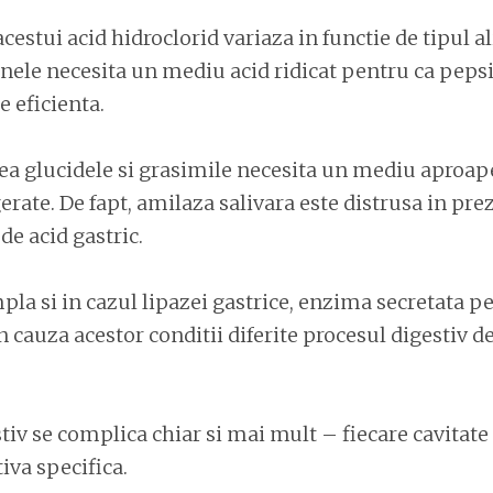
cestui acid hidroclorid variaza in functie de tipul 
inele necesita un mediu acid ridicat pentru ca pep
ie eficienta.
tea glucidele si grasimile necesita un mediu aproap
gerate. De fapt, amilaza salivara este distrusa in pr
de acid gastric.
mpla si in cazul lipazei gastrice, enzima secretata p
n cauza acestor conditii diferite procesul digestiv d
tiv se complica chiar si mai mult – fiecare cavitate
iva specifica.