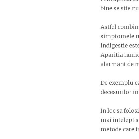
bine se stie n
Astfel combin
simptomele ne
indigestie est
Aparitia numer
alarmant de m
De exemplu ca
decesurilor in
In loc sa fol
mai intelept s
metode care fa