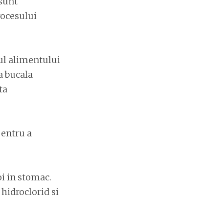
 sunt
rocesului
pul alimentului
a bucala
ta
pentru a
oi in stomac.
 hidroclorid si