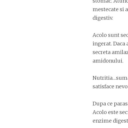
stomac. Atunci
mestecate si 
digestiv.
Acolo sunt sec
ingerat. Daca
secreta amilaz
amidonului.
Nutritia…suma
satisface nevo
Dupa ce parase
Acolo este sec
enzime digest