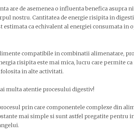
enta are de asemenea o influenta benefica asupra ni
rpul nostru. Cantitatea de energie risipita in digest
st estimata ca echivalent al energiei consumata in o
mente compatibile in combinatii alimenatare, pro
energia risipita este mai mica, lucru care permite ca 
folosita in alte activitati.
i multa atentie procesului digestiv!
 procesul prin care componentele complexe din ali
bstante mai simple si sunt astfel pregatite pentru in
angelui.