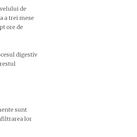
velului de
ia a trei mese
pt ore de
cesul digestiv
restul
mente sunt
filtrarea lor