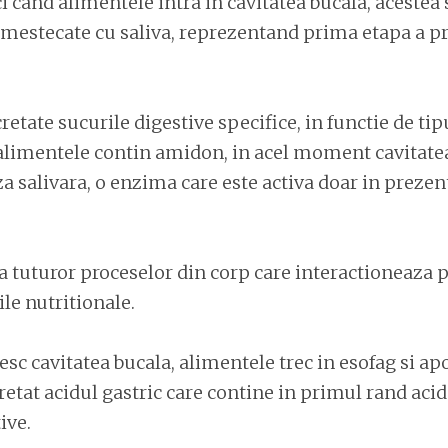
 cand alimentele intra in cavitatea bucala, acestea
amestecate cu saliva, reprezentand prima etapa a p
retate sucurile digestive specifice, in functie de ti
 alimentele contin amidon, in acel moment cavitate
a salivara, o enzima care este activa doar in prezen
 tuturor proceselor din corp care interactioneaza 
ile nutritionale.
sc cavitatea bucala, alimentele trec in esofag si ap
retat acidul gastric care contine in primul rand acid
ive.