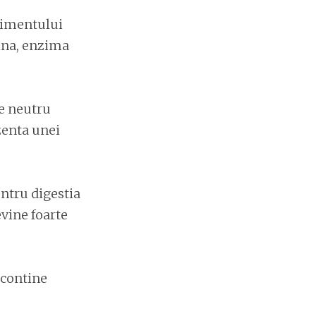
alimentului
sina, enzima
e neutru
ezenta unei
entru digestia
evine foarte
 contine