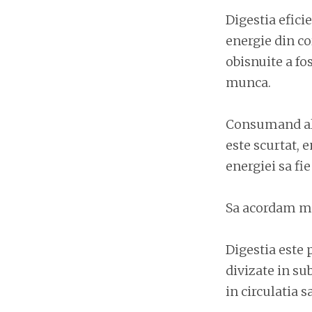
Digestia efici
energie din co
obisnuite a fo
munca.
Consumand ali
este scurtat, 
energiei sa fie 
Sa acordam ma
Digestia este
divizate in su
in circulatia s