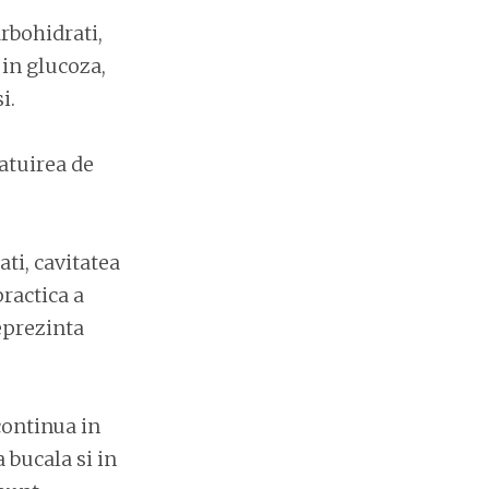
rbohidrati,
 in glucoza,
i.
atuirea de
ati, cavitatea
practica a
eprezinta
continua in
 bucala si in