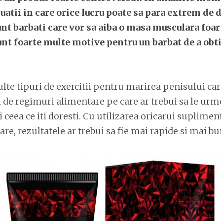
tuatii in care orice lucru poate sa para extrem de d
unt barbati care vor sa aiba o masa musculara foar
unt foarte multe motive pentru un barbat de a obti
lte tipuri de exercitii pentru marirea penisului care
i de regimuri alimentare pe care ar trebui sa le urme
i ceea ce iti doresti. Cu utilizarea oricarui suplimen
e, rezultatele ar trebui sa fie mai rapide si mai bu