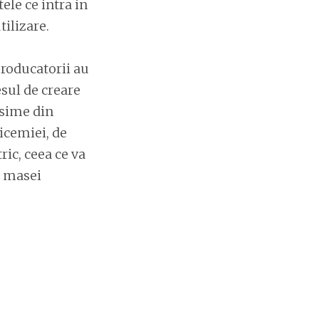
ele ce intra in
ilizare.
producatorii au
esul de creare
asime din
icemiei, de
ric, ceea ce va
a masei