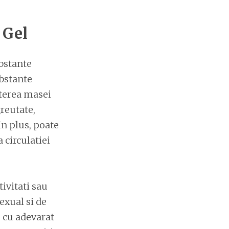
 Gel
ubstante
ubstante
sterea masei
reutate,
In plus, poate
 circulatiei
tivitati sau
exual si de
e cu adevarat