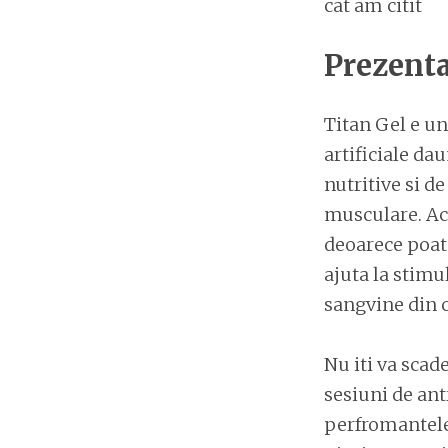
cat am citit
Prezenta
Titan Gel e un
artificiale da
nutritive si d
musculare. Ace
deoarece poate
ajuta la stimul
sangvine din c
Nu iti va scad
sesiuni de ant
perfromantele 