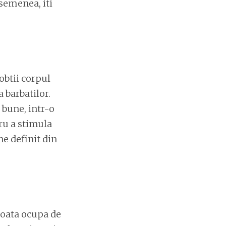
asemenea, iti
obtii corpul
 barbatilor.
 bune, intr-o
ru a stimula
ne definit din
poata ocupa de