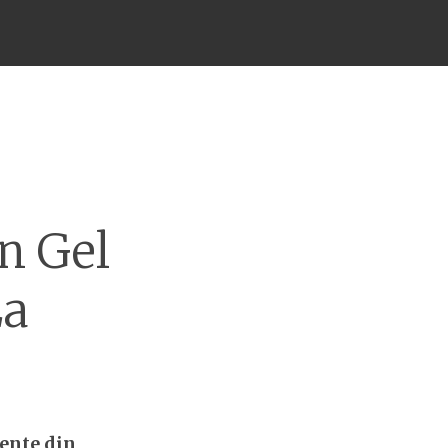
n Gel
La
ente din