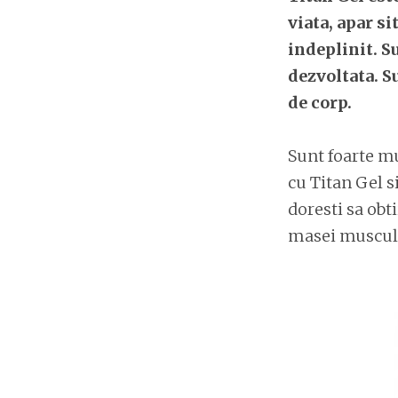
viata, apar si
indeplinit. S
dezvoltata. S
de corp.
Sunt foarte mu
cu Titan Gel s
doresti sa obti
masei muscular