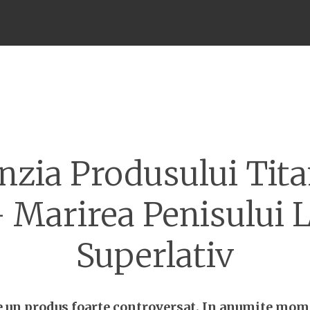
Meniu
nzia Produsului Tita
 Marirea Penisului 
Superlativ
e un produs foarte controversat. In anumite mom