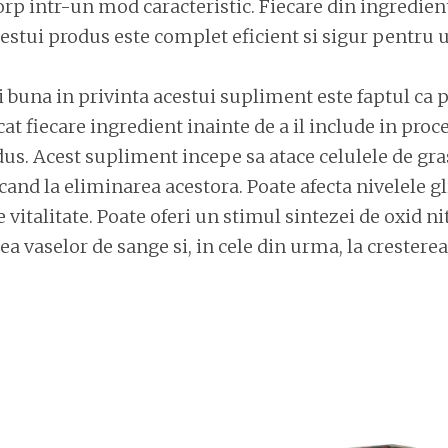
orp intr-un mod caracteristic. Fiecare din ingredient
stui produs este complet eficient si sigur pentru ut
 buna in privinta acestui supliment este faptul ca 
icat fiecare ingredient inainte de a il include in proc
dus. Acest supliment incepe sa atace celulele de gr
cand la eliminarea acestora. Poate afecta nivelele gl
e vitalitate. Poate oferi un stimul sintezei de oxid nit
rea vaselor de sange si, in cele din urma, la crestere