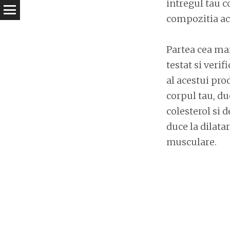
intregul tau c
compozitia ace
Partea cea mai
testat si verif
al acestui pro
corpul tau, du
colesterol si d
duce la dilata
musculare.