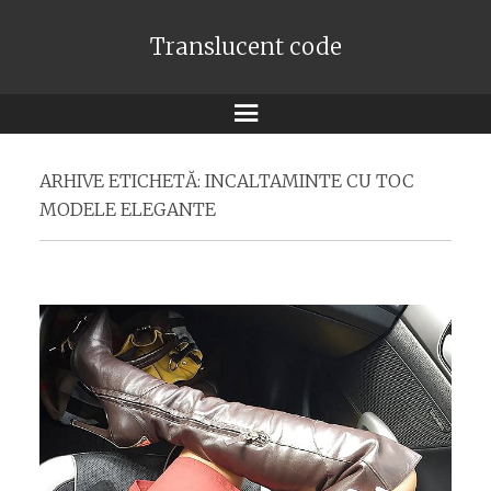
Translucent code
Meniu
ARHIVE ETICHETĂ:
INCALTAMINTE CU TOC
MODELE ELEGANTE