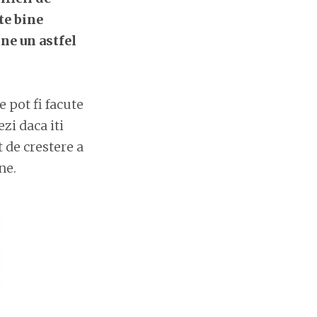
te bine
ne un astfel
 pot fi facute
zi daca iti
t de crestere a
ne.