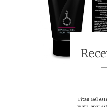
Rece
–
Titan Gel est
viata, apar si