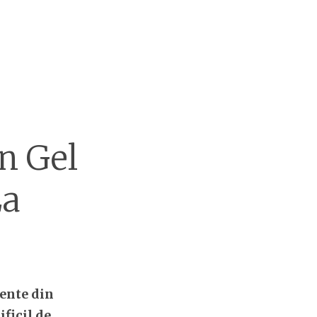
n Gel
La
ente din
ificil de