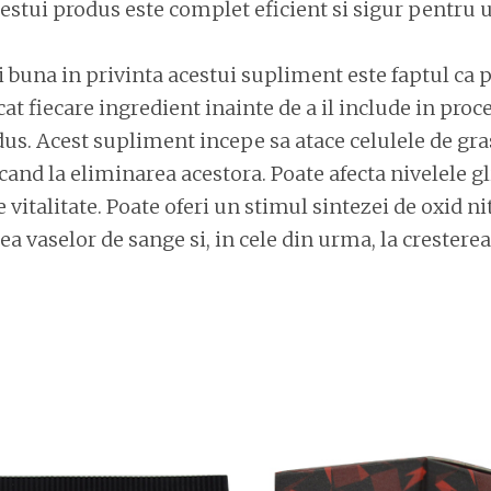
stui produs este complet eficient si sigur pentru ut
 buna in privinta acestui supliment este faptul ca 
icat fiecare ingredient inainte de a il include in proc
dus. Acest supliment incepe sa atace celulele de gr
cand la eliminarea acestora. Poate afecta nivelele gl
e vitalitate. Poate oferi un stimul sintezei de oxid nit
rea vaselor de sange si, in cele din urma, la crestere