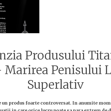
nzia Produsului Tita
 Marirea Penisului 
Superlativ
e un produs foarte controversat. In anumite mom
tuatii in care orice lucru poate sa para extrem de d