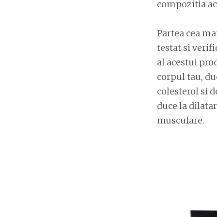
compozitia ace
Partea cea mai
testat si verif
al acestui pro
corpul tau, du
colesterol si d
duce la dilata
musculare.