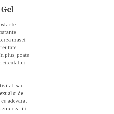
 Gel
ubstante
ubstante
sterea masei
reutate,
In plus, poate
 circulatiei
tivitati sau
exual si de
e cu adevarat
asemenea, iti