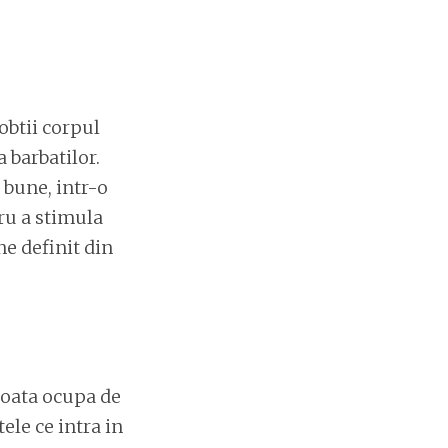
obtii corpul
 barbatilor.
 bune, intr-o
ru a stimula
ne definit din
poata ocupa de
ele ce intra in