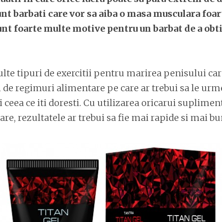
unt barbati care vor sa aiba o masa musculara foar
unt foarte multe motive pentru un barbat de a obti
lte tipuri de exercitii pentru marirea penisului care
i de regimuri alimentare pe care ar trebui sa le urme
i ceea ce iti doresti. Cu utilizarea oricarui suplimen
e, rezultatele ar trebui sa fie mai rapide si mai bu