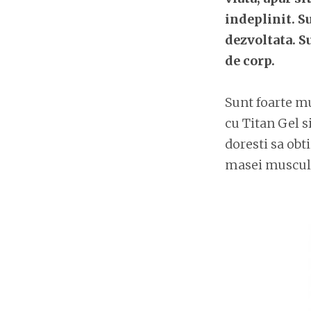
indeplinit. S
dezvoltata. S
de corp.
Sunt foarte mu
cu Titan Gel s
doresti sa obti
masei muscular