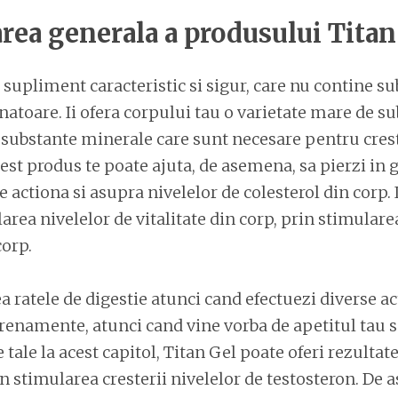
rea generala a produsului Titan
 supliment caracteristic si sigur, care nu contine s
unatoare. Ii ofera corpului tau o varietate mare de s
e substante minerale care sunt necesare pentru cre
st produs te poate ajuta, de asemena, sa pierzi in g
 actiona si asupra nivelelor de colesterol din corp. 
area nivelelor de vitalitate din corp, prin stimularea
orp.
ea ratele de digestie atunci cand efectuezi diverse ac
renamente, atunci cand vine vorba de apetitul tau s
tale la acest capitol, Titan Gel poate oferi rezultat
n stimularea cresterii nivelelor de testosteron. De 