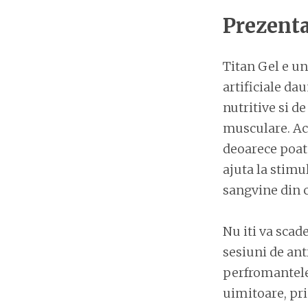
Prezenta
Titan Gel e un
artificiale da
nutritive si d
musculare. Ace
deoarece poate
ajuta la stimul
sangvine din c
Nu iti va scad
sesiuni de ant
perfromantele 
uimitoare, pri