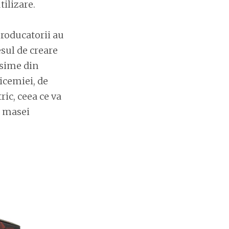
ilizare.
producatorii au
esul de creare
asime din
icemiei, de
ric, ceea ce va
a masei