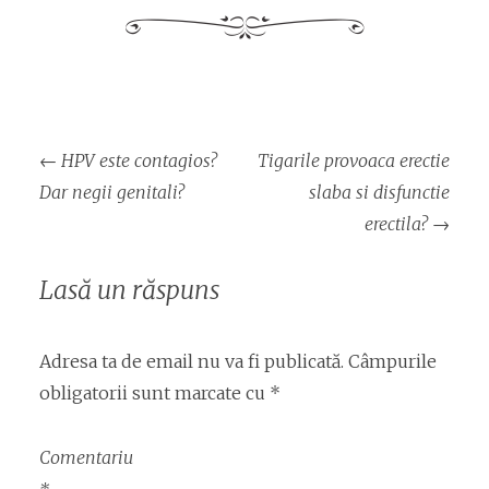
Navigare
←
HPV este contagios?
Tigarile provoaca erectie
articol
Dar negii genitali?
slaba si disfunctie
erectila?
→
Lasă un răspuns
Adresa ta de email nu va fi publicată.
Câmpurile
obligatorii sunt marcate cu
*
Comentariu
*