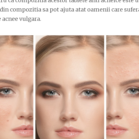
ru ca compozitia acestor tablete anti acneice este u
din compozitia sa pot ajuta atat oamenii care sufer
 acnee vulgara.