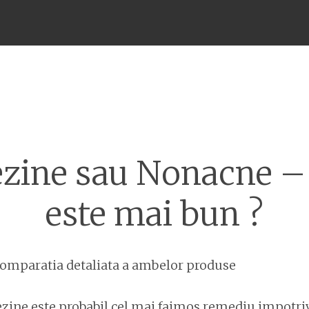
Meniu
zine sau Nonacne –
este mai bun ?
 comparatia detaliata a ambelor produse
zine este probabil cel mai faimos remediu impotriv