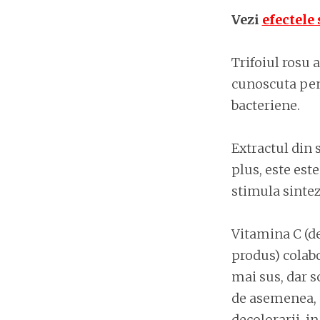
Vezi
efectele
Trifoiul rosu 
cunoscuta pent
bacteriene.
Extractul din 
plus, este est
stimula sintez
Vitamina C (d
produs) colabo
mai sus, dar s
de asemenea, u
decolorarii, i