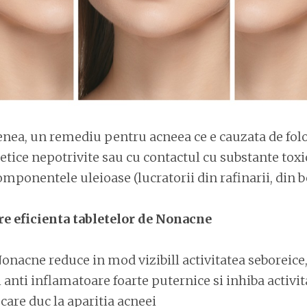
enea, un remediu pentru acneea ce e cauzata de fol
ice nepotrivite sau cu contactul cu substante toxic
ponentele uleioase (lucratorii din rafinarii, din be
re eficienta tabletelor de Nonacne
onacne reduce in mod vizibill activitatea seboreice,
 anti inflamatoare foarte puternice si inhiba activit
 care duc la aparitia acneei