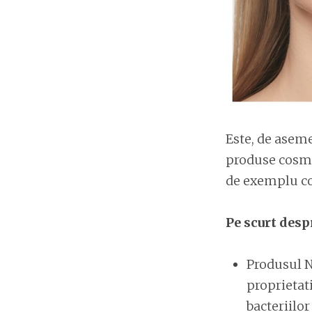
Este, de asem
produse cosmet
de exemplu com
Pe scurt desp
Produsul N
proprietati
bacteriilor