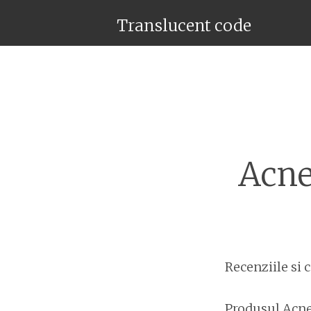
Translucent code
Acne
Recenziile si
Produsul Acne