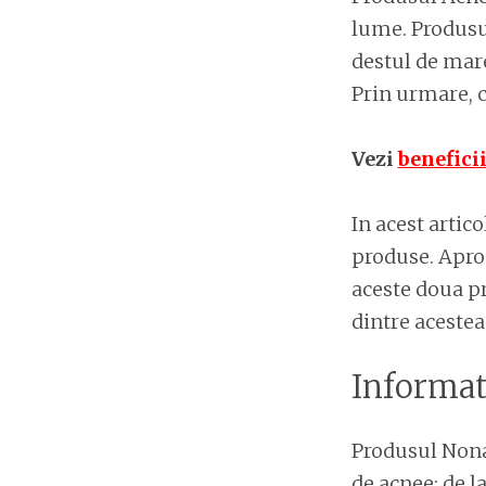
lume. Produsul
destul de mar
Prin urmare, c
Vezi
benefici
In acest artico
produse. Aprop
aceste doua pr
dintre acestea
Informat
Produsul Nonac
de acnee: de l