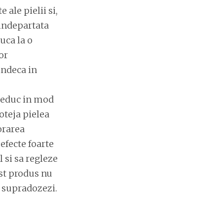
ale pielii si,
 indepartata
duca la o
or
indeca in
reduc in mod
roteja pielea
orarea
efecte foarte
 si sa regleze
est produs nu
e supradozezi.