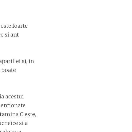
 este foarte
e si ant
arillei si, in
e poate
a acestui
mentionate
itamina C este,
cneice si a
 cele mai