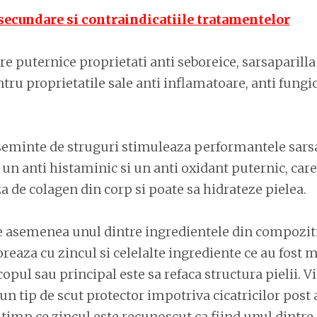
 secundare si contraindicatiile tratamentelor
are puternice proprietati anti seboreice, sarsaparilla
ru proprietatile sale anti inflamatoare, anti fungic
seminte de struguri stimuleaza performantele sarsap
e un anti histaminic si un anti oxidant puternic, car
a de colagen din corp si poate sa hidrateze pielea.
e asemenea unul dintre ingredientele din compoziti
reaza cu zincul si celelalte ingrediente ce au fost 
copul sau principal este sa refaca structura pielii. V
n tip de scut protector impotriva cicatricilor post a
n timp ce zincul este recunoscut ca fiind unul dintre