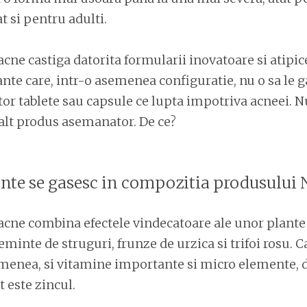
t si pentru adulti.
ne castiga datorita formularii inovatoare si atipice
nte care, intr-o asemenea configuratie, nu o sa le g
or tablete sau capsule ce lupta impotriva acneei. 
 alt produs asemanator. De ce?
ente se gasesc in compozitia produsului
cne combina efectele vindecatoare ale unor plante 
seminte de struguri, frunze de urzica si trifoi rosu. 
menea, si vitamine importante si micro elemente, d
 este zincul.