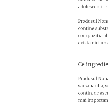
adolescenti, ca
Produsul Nonac
contine substa
compozitia alt
exista nici un
Ce ingredi
Produsul Nona
sarsaparilla, 
contin, de ase
mai important