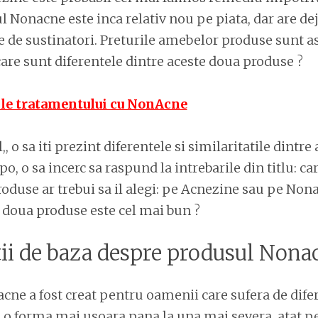
 Nonacne este inca relativ nou pe piata, dar are de
e de sustinatori. Preturile amebelor produse sunt 
are sunt diferentele dintre aceste doua produse ?
ile tratamentului cu NonAcne
l,, o sa iti prezint diferentele si similaritatile dintr
o, o sa incerc sa raspund la intrebarile din titlu: ca
oduse ar trebui sa il alegi: pe Acnezine sau pe Nona
 doua produse este cel mai bun ?
ii de baza despre produsul Nona
ne a fost creat pentru oamenii care sufera de dife
a o forma mai usoara pana la una mai severa, atat p