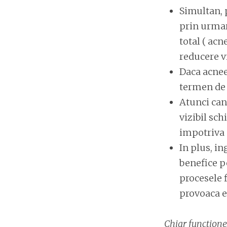
Simultan, p
prin urmare
total ( acn
reducere vi
Daca acnee
termen de
Atunci can
vizibil sch
impotriva 
In plus, i
benefice pe
procesele 
provoaca e
Chiar functione