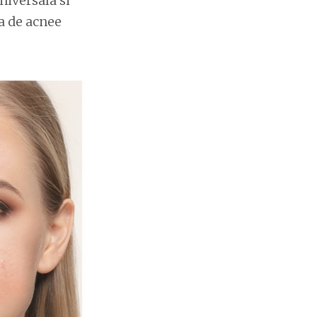
niversala si
a de acnee