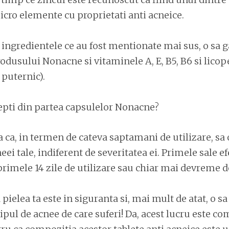
cro elemente cu proprietati anti acneice.
e ingredientele ce au fost mentionate mai sus, o sa g
dusului Nonacne si vitaminele A, E, B5, B6 si licop
 puternic).
tepti din partea capsulelor Nonacne?
a ca, in termen de cateva saptamani de utilizare, sa 
ei tale, indiferent de severitatea ei. Primele sale ef
rimele 14 zile de utilizare sau chiar mai devreme de
a pielea ta este in siguranta si, mai mult de atat, o sa
tipul de acnee de care suferi! Da, acest lucru este co