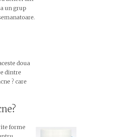
ja un grup
asemanatoare.
e aceste doua
re dintre
cne ? care
cne?
rite forme
entru