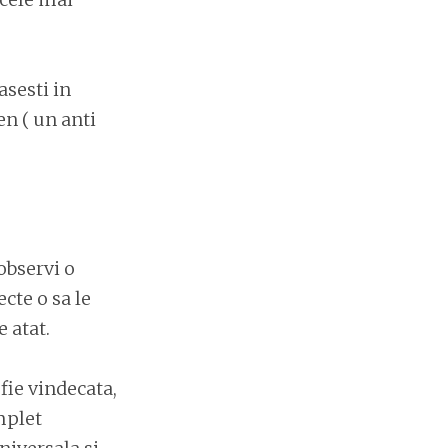
asesti in
en ( un anti
observi o
ecte o sa le
 atat.
 fie vindecata,
mplet