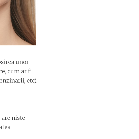
osirea unor
e, cum ar fi
nzinarii, etc).
 are niste
atea