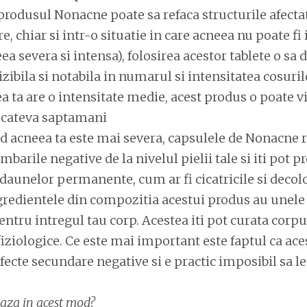
rodusul Nonacne poate sa refaca structurile afectate 
, chiar si intr-o situatie in care acneea nu poate fi
eea severa si intensa), folosirea acestor tablete o sa 
zibila si notabila in numarul si intensitatea cosuril
a ta are o intensitate medie, acest produs o poate v
 cateva saptamani
d acneea ta este mai severa, capsulele de Nonacne 
imbarile negative de la nivelul pielii tale si iti pot p
daunelor permanente, cum ar fi cicatricile si decol
ngredientele din compozitia acestui produs au unele 
ntru intregul tau corp. Acestea iti pot curata corpul
fiziologice. Ce este mai important este faptul ca ac
fecte secundare negative si e practic imposibil sa l
aza in acest mod?