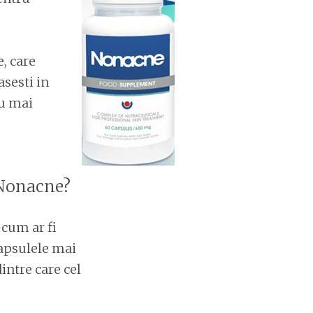
, care
asesti in
Nu mai
 Nonacne?
cum ar fi
Capsulele mai
intre care cel