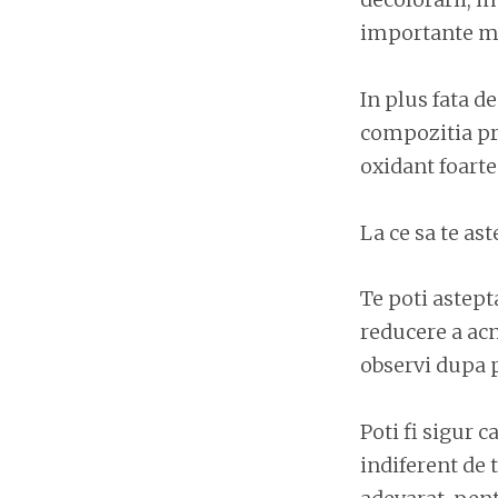
importante mi
In plus fata d
compozitia pro
oxidant foarte
La ce sa te as
Te poti astept
reducere a acne
observi dupa p
Poti fi sigur c
indiferent de 