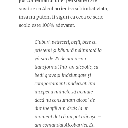
jos comentariul unei persoane care
sustine ca Alcobarrier i-a schimbat viata,
insa nu putem fi siguri ca ceea ce scrie
acolo este 100% adevarat.
Cluburi, petreceri, beții, bere cu
prietenii și băutură nelimitată la
vârsta de 25 de ani m-au
transformat într-un alcoolic, cu
beții grave și îndelungate și
comportament inadecvat. Îmi
începeau mîinele să tremure
dacă nu consumam alcool de
dimineață! Am decis la un
moment dat că nu pot trăi așa –
am comandat Alcobarrier. Eu