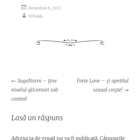
decembrie 6, 2021
MIhaela
Navigare
←
SugaNorm – ține
Forte Love – și apetitul
articol
nivelul glicemiei sub
sexual crește!
→
control
Lasă un răspuns
Adresa ta de email nu va fi publicată.
Câmpurile