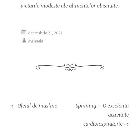
preturile modeste ale alimentelor obisnuite.
decembrie 21, 2021
MIhaela
Navigare
←
Uleiul de masline
Spinning – O excelenta
articol
activitate
cardiorespiratorie
→