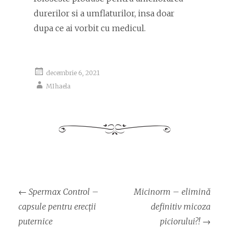
durerilor si a umflaturilor, insa doar
dupa ce ai vorbit cu medicul.
decembrie 6, 2021
MIhaela
Navigare
←
Spermax Control –
Micinorm – elimină
articol
capsule pentru erecții
definitiv micoza
puternice
piciorului?!
→