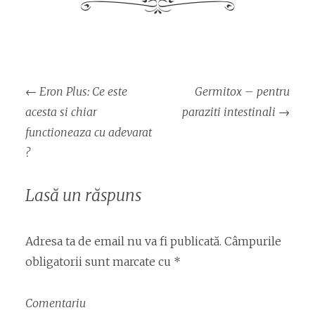
Navigare
←
Eron Plus: Ce este
Germitox – pentru
articol
acesta si chiar
paraziti intestinali
→
functioneaza cu adevarat
?
Lasă un răspuns
Adresa ta de email nu va fi publicată.
Câmpurile
obligatorii sunt marcate cu
*
Comentariu