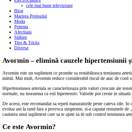
Electrocasnice
cele mai bune televizoare
Blog
Marirea Penisului
Moda
Potenta
Afectiuni
Slăbire
Tips & Tricks
Diverse
Avormin – elimină cauzele hipertensiunii ș
Avormin este un supliment ce promite sa restabileasca tensiunea arteria
inimii. Mai mult, Avormin reduce considerabil riscul de atac de cord si
Hipertensiunea arteriala se caracterizeaza prin valori crescute ale tens
normale, nu inseamna ca esti hipertensiv. Valorile pot creste in situatii 
De aceea, este recomandat sa repeti masuratorile peste cateva zile. In c
evolua ani la rand fara a provoca simptome, si-a capatat renumele de „
cautarea unui supliment care sa te ajute sa tii sub control tensiunea arte
Ce este Avormin?