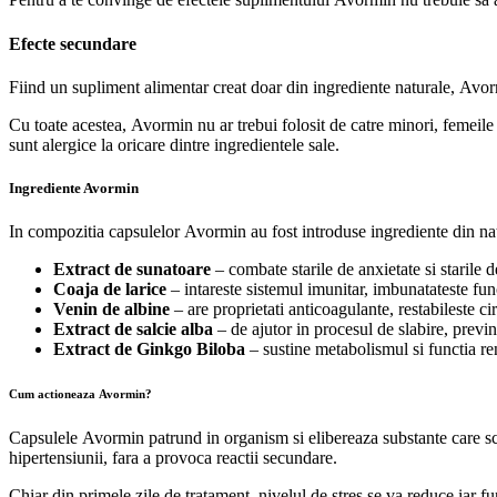
Efecte secundare
Fiind un supliment alimentar creat doar din ingrediente naturale, Avorm
Cu toate acestea, Avormin nu ar trebui folosit de catre minori, femeile
sunt alergice la oricare dintre ingredientele sale.
Ingrediente Avormin
In compozitia capsulelor Avormin au fost introduse ingrediente din nat
Extract de sunatoare
– combate starile de anxietate si starile d
Coaja de larice
– intareste sistemul imunitar, imbunatateste fun
Venin de albine
– are proprietati anticoagulante, restabileste ci
Extract de salcie alba
– de ajutor in procesul de slabire, previ
Extract de Ginkgo Biloba
– sustine metabolismul si functia re
Cum actioneaza Avormin?
Capsulele Avormin patrund in organism si elibereaza substante care scad
hipertensiunii, fara a provoca reactii secundare.
Chiar din primele zile de tratament, nivelul de stres se va reduce iar f