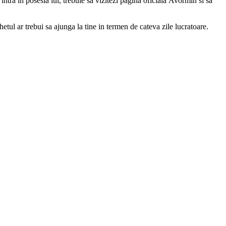
intra in posesia lui, trebuie sa vizitezi pagina oficiala Avormin si sa
etul ar trebui sa ajunga la tine in termen de cateva zile lucratoare.