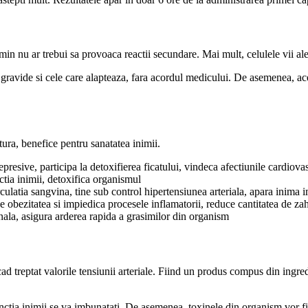
in nu ar trebui sa provoaca reactii secundare. Mai mult, celulele vii ale
 gravide si cele care alapteaza, fara acordul medicului. De asemenea, ace
ura, benefice pentru sanatatea inimii.
epresive, participa la detoxifierea ficatului, vindeca afectiunile cardiova
ctia inimii, detoxifica organismul
rculatia sangvina, tine sub control hipertensiunea arteriala, apara inima i
ne obezitatea si impiedica procesele inflamatorii, reduce cantitatea de za
nala, asigura arderea rapida a grasimilor din organism
 treptat valorile tensiunii arteriale. Fiind un produs compus din ingred
unctia inimii se va imbunatati. De asemenea, toxinele din organism vor fi 