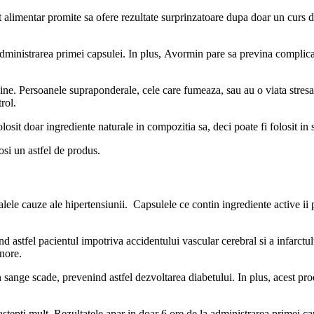
limentar promite sa ofere rezultate surprinzatoare dupa doar un curs de 
 administrarea primei capsulei. In plus, Avormin pare sa previna complic
cine. Persoanele supraponderale, cele care fumeaza, sau au o viata stresan
rol.
osit doar ingrediente naturale in compozitia sa, deci poate fi folosit in
osi un astfel de produs.
 cauze ale hipertensiunii. Capsulele ce contin ingrediente active ii pot 
nd astfel pacientul impotriva accidentului vascular cerebral si a infarc
inore.
sange scade, prevenind astfel dezvoltarea diabetului. In plus, acest p
tepti mult. Rezultatele apar in doar 6 ore de la administrarea primei ca