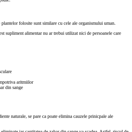
 plantelor folosite sunt similare cu cele ale organismului uman.
st supliment alimentar nu ar trebui utilizat nici de persoanele care
sculare
mpotriva aritmiilor
har din sange
iente naturale, se pare ca poate elimina cauzele prinicpale ale
eliminate iar cantitatea de zahar din sange va scadea. Astfel, riscul de