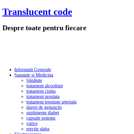
Translucent code
Despre toate pentru fiecare
Meniu
Sari
Informatii Generale
la
Sanatate si Medicina
conținut
Sănătate
tratament alcoolism
tratament cistita
tratament prostata
tratament tensiune arteriala
dureri de genunchi
suplimente diabet
capsule potenta
varice
erectie slaba