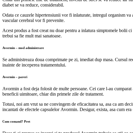
diabet se va reduce, considerabil.
Odata ce cauzele hipertensiunii vor fi inlaturate, intregul organism va av
vascular cerebral vor fi prevenite.
Acest produs a fost creat nu doar pentru a inlatura simptomele bolii c
trebui sa fie mult mai sanatoase.
Avormin – mod administrare
Se administreaza doua comprimate pe zi, imediat dup masa. Cursul recom
inainte de inceperea tratamentului.
Avormin – pareri
Avormin a fost deja folosit de multe persoane. Cei care l-au cumparat au
beneficii uimitoare, chiar din primele zile de tratament.
Totusi, noi am vrut sa ne convingem de eficacitatea sa, asa ca am decis
incantati de efectele capsulelor Avormin. Desigur, exista, asa cum era d
Cum comand? Pret