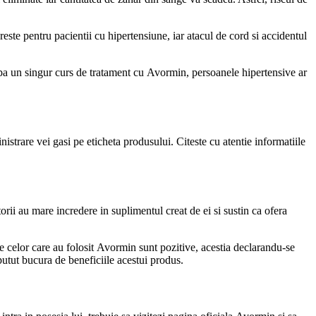
creste pentru pacientii cu hipertensiune, iar atacul de cord si accidentul
Dupa un singur curs de tratament cu Avormin, persoanele hipertensive ar
trare vei gasi pe eticheta produsului. Citeste cu atentie informatiile
orii au mare incredere in suplimentul creat de ei si sustin ca ofera
le celor care au folosit Avormin sunt pozitive, acestia declarandu-se
putut bucura de beneficiile acestui produs.