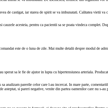
ea de castigat, iar starea de spirit se va imbunatati. Calitatea vietii va 
i si cauzele acesteia, pentru ca pacientii sa se poata vindeca complet. 
andat este de o luna de zile. Mai multe detalii despre modul de adminis
 sperat sa le fie de ajutor in lupta cu hipertensiunea arteriala. Producat
 sa analizam parerile celor care l-au incercat. In mare parte, comentarii
e asteptat, si pareri negative, venite din partea oamenilor care nu s-au 