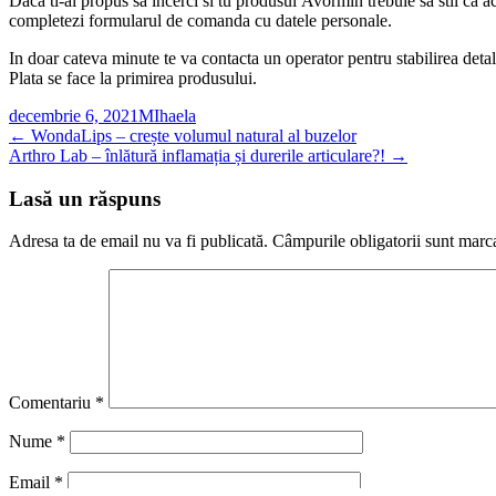
Daca ti-ai propus sa incerci si tu produsul Avormin trebuie sa stii ca ac
completezi formularul de comanda cu datele personale.
In doar cateva minute te va contacta un operator pentru stabilirea detali
Plata se face la primirea produsului.
decembrie 6, 2021
MIhaela
Navigare
←
WondaLips – crește volumul natural al buzelor
Arthro Lab – înlătură inflamația și durerile articulare?!
→
articol
Lasă un răspuns
Adresa ta de email nu va fi publicată.
Câmpurile obligatorii sunt marc
Comentariu
*
Nume
*
Email
*