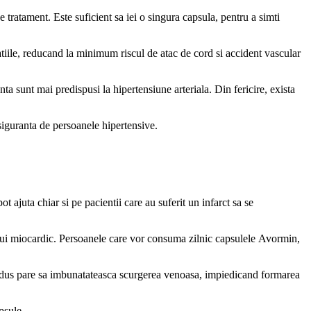
tratament. Este suficient sa iei o singura capsula, pentru a simti
atiile, reducand la minimum riscul de atac de cord si accident vascular
ta sunt mai predispusi la hipertensiune arteriala. Din fericire, exista
 siguranta de persoanele hipertensive.
ajuta chiar si pe pacientii care au suferit un infarct sa se
tului miocardic. Persoanele care vor consuma zilnic capsulele Avormin,
rodus pare sa imbunatateasca scurgerea venoasa, impiedicand formarea
psule.