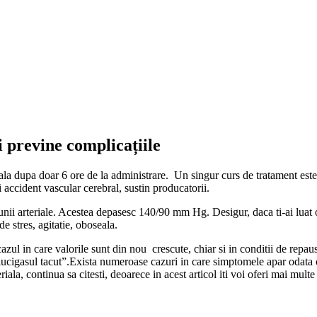
i previne complicațiile
la dupa doar 6 ore de la administrare. Un singur curs de tratament este 
 accident vascular cerebral, sustin producatorii.
iunii arteriale. Acestea depasesc 140/90 mm Hg. Desigur, daca ti-ai luat 
de stres, agitatie, oboseala.
azul in care valorile sunt din nou crescute, chiar si in conditii de repa
ucigasul tacut”.
Exista numeroase cazuri in care simptomele apar odata cu
riala, continua sa citesti, deoarece in acest articol iti voi oferi mai mult