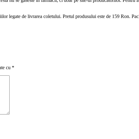
esta nu se gaseste in farmacii, ci doar pe site-ul producatorilor. Pentru a 
ilor legate de livrarea coletului. Pretul produsului este de 159 Ron. Pach
ate cu
*