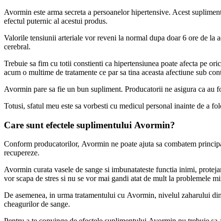
Avormin este arma secreta a persoanelor hipertensive. Acest supliment a
efectul puternic al acestui produs.
Valorile tensiunii arteriale vor reveni la normal dupa doar 6 ore de la
cerebral.
Trebuie sa fim cu totii constienti ca hipertensiunea poate afecta pe ori
acum o multime de tratamente ce par sa tina aceasta afectiune sub cont
Avormin pare sa fie un bun supliment. Producatorii ne asigura ca au fol
Totusi, sfatul meu este sa vorbesti cu medicul personal inainte de a fol
Care sunt efectele suplimentului Avormin?
Conform producatorilor, Avormin ne poate ajuta sa combatem principalele
recupereze.
Avormin curata vasele de sange si imbunatateste functia inimi, proteja
vor scapa de stres si nu se vor mai gandi atat de mult la problemele m
De asemenea, in urma tratamentului cu Avormin, nivelul zaharului din 
cheagurilor de sange.
Pentru a te convinge de efectele suplimentului Avormin nu trebuie sa as