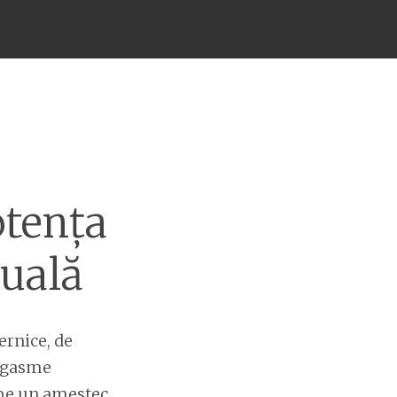
otența
xuală
ernice, de
orgasme
 pe un amestec