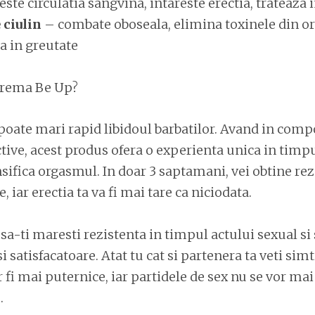
te circulatia sangvina, intareste erectia, trateaza i
 ciulin
– combate oboseala, elimina toxinele din o
a in greutate
 crema Be Up?
oate mari rapid libidoul barbatilor. Avand in compo
tive, acest produs ofera o experienta unica in timpu
nsifica orgasmul. In doar 3 saptamani, vei obtine rez
 iar erectia ta va fi mai tare ca niciodata.
sa-ti maresti rezistenta in timpul actului sexual si 
i satisfacatoare. Atat tu cat si partenera ta veti simt
fi mai puternice, iar partidele de sex nu se vor mai
.