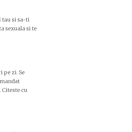
tau si sa-ti
ta sexuala si te
 pe zi. Se
comandat
. Citeste cu