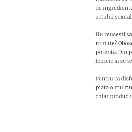
de ingrediente
actului sexual
Nu reusesti sa
minute? Oboses
potenta. Din p
femeie si se 
Pentru ca disf
piata o multim
chiar produc r