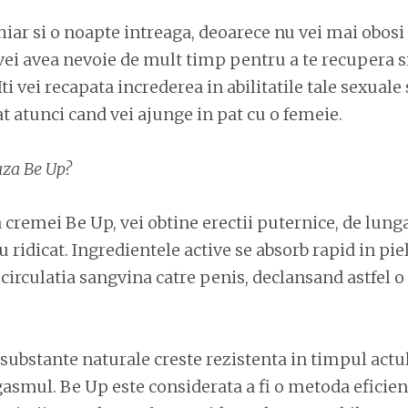
chiar si o noapte intreaga, deoarece nu vei mai obosi
u vei avea nevoie de mult timp pentru a te recupera si
ti vei recapata increderea in abilitatile tale sexuale 
t atunci cand vei ajunge in pat cu o femeie.
za Be Up?
a cremei Be Up, vei obtine erectii puternice, de lunga
 ridicat. Ingredientele active se absorb rapid in piel
irculatia sangvina catre penis, declansand astfel o
ubstante naturale creste rezistenta in timpul actul
gasmul. Be Up este considerata a fi o metoda eficie