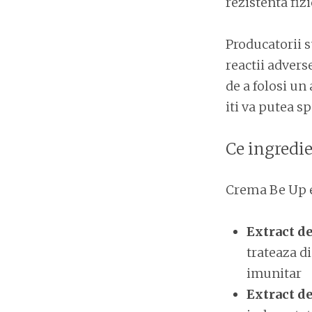
rezistenta fizi
Producatorii s
reactii advers
de a folosi un
iti va putea s
Ce ingredi
Crema Be Up e
Extract d
trateaza di
imunitar
Extract de