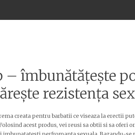
Meniu
 – îmbunătățește p
ărește rezistența se
rema creata pentru barbatii ce viseaza la erectii put
Folosind acest produs, vei reusi sa obtii si sa oferi 
-ti imbunatatesti perfromanta sexuala. Bazandu-se