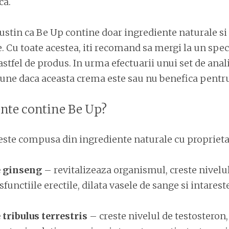
ca.
ustin ca Be Up contine doar ingrediente naturale s
e. Cu toate acestea, iti recomand sa mergi la un spec
 astfel de produs. In urma efectuarii unui set de ana
pune daca aceasta crema este sau nu benefica pentru
ente contine Be Up?
ste compusa din ingrediente naturale cu proprietat
e ginseng
– revitalizeaza organismul, creste nivelul
sfunctiile erectile, dilata vasele de sange si intares
 tribulus terrestris
– creste nivelul de testosteron,