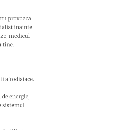
i nu provoaca
ialist inainte
lize, medicul
 tine.
i afrodisiace.
 de energie,
te sistemul