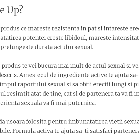
Be Up?
produs ce mareste rezistenta in pat si intareste er
atirea potentei creste libidoul, mareste intensita
prelungeste durata actului sexual.
 produs te vei bucura mai mult de actul sexual si ve
escris. Amestecul de ingrediente active te ajuta sa-t
impul raportului sexual si sa obtii erectii lungi si p
l resimtit atat de tine, cat si de partenera ta va fi 
perienta sexuala va fi mai puternica.
 usoara folosita pentru imbunatatirea vietii sexua
ile. Formula activa te ajuta sa-ti satisfaci partenera 