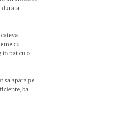
e durata
 cateva
bleme cu
 in pat cu o
ut sa apara pe
iciente, ba