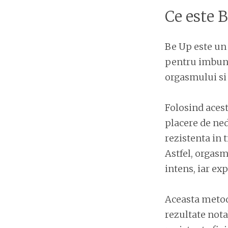
Ce este 
Be Up este un 
pentru imbunat
orgasmului si 
Folosind acest
placere de ned
rezistenta in t
Astfel, orgasmu
intens, iar ex
Aceasta metoda
rezultate notab