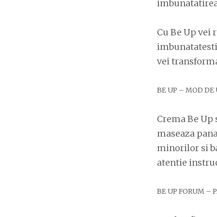
imbunatatirea 
Cu Be Up vei re
imbunatatesti r
vei transforma
BE UP – MOD DE 
Crema Be Up se
maseaza pana 
minorilor si ba
atentie instruc
BE UP FORUM – P