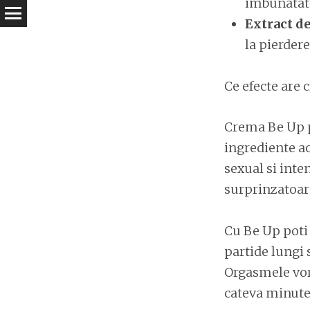
imbunatates
Extract de
la pierdere
Ce efecte are
Crema Be Up p
ingrediente ac
sexual si inte
surprinzatoare,
Cu Be Up poti 
partide lungi s
Orgasmele vor 
cateva minute