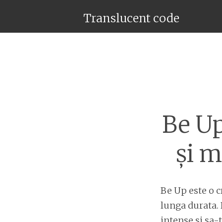
Translucent code
Be Up
și m
Be Up este o c
lunga durata. 
intense si sa