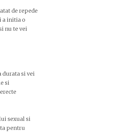
 atat de repede
 a initia o
si nu te vei
 durata si vei
e si
 erecte
ui sexual si
nta pentru