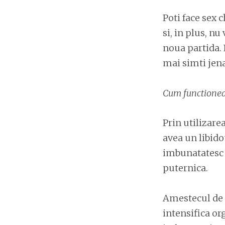
Poti face sex 
si, in plus, n
noua partida. I
mai simti jena
Cum functionea
Prin utilizare
avea un libidou
imbunatatesc c
puternica.
Amestecul de s
intensifica or