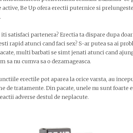
 active, Be Up ofera erectii puternice si prelungest
.
 iti satisfaci partenera? Erectia ta dispare dupa doar
ti rapid atunci cand faci sex? S-ar putea sa ai pro
acate, multi barbati se simt jenati atunci cand ajung
tem sa nu cumva sa o dezamageasca.
unctiile erectile pot aparea la orice varsta, au incep
e de tratamente. Din pacate, unele nu sunt foarte ef
eactii adverse destul de neplacute.