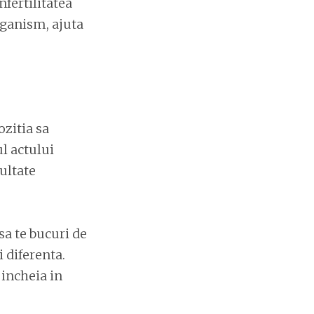
nfertilitatea
rganism, ajuta
zitia sa
l actului
ultate
sa te bucuri de
i diferenta.
 incheia in