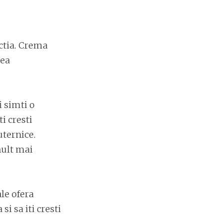
ectia. Crema
tea
i simti o
i cresti
uternice.
mult mai
le ofera
si sa iti cresti