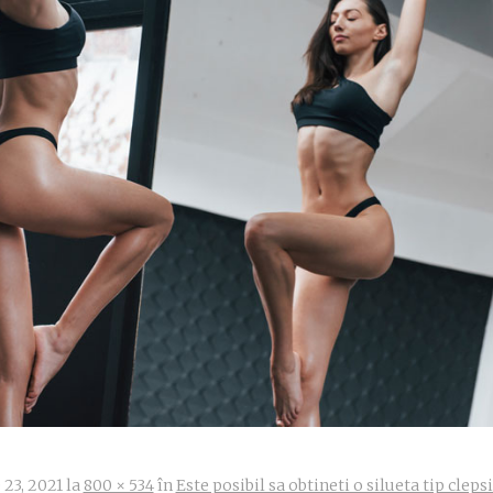
 23, 2021
la
800 × 534
în
Este posibil sa obtineti o silueta tip cleps