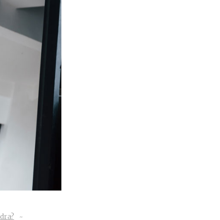
idra?
~