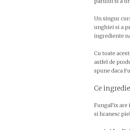
parului si a un
Un singur curs
unghiei si a p
ingrediente na
Cu toate acest
astfel de prod
spune daca Fun
Ce ingredi
FungaFix are 
si hranesc piel