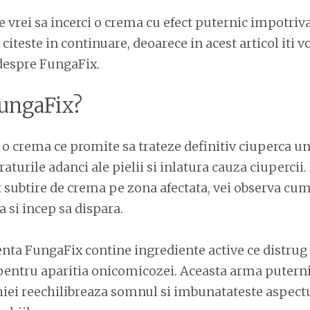
re vrei sa incerci o crema cu efect puternic impotriv
citeste in continuare, deoarece in acest articol iti v
 despre FungaFix.
FungaFix?
o crema ce promite sa trateze definitiv ciuperca un
aturile adanci ale pielii si inlatura cauza ciupercii.
at subtire de crema pe zona afectata, vei observa c
 si incep sa dispara.
nta FungaFix contine ingrediente active ce distrug 
pentru aparitia onicomicozei. Aceasta arma putern
iei reechilibreaza somnul si imbunatateste aspectul