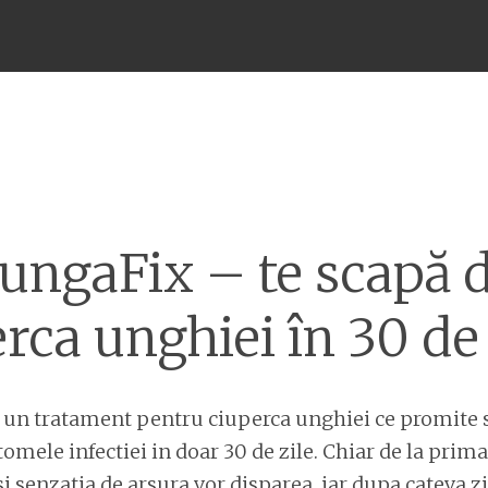
Meniu
ungaFix – te scapă 
rca unghiei în 30 de 
 un tratament pentru ciuperca unghiei ce promite 
omele infectiei in doar 30 de zile. Chiar de la prima
 senzatia de arsura vor disparea, iar dupa cateva zi