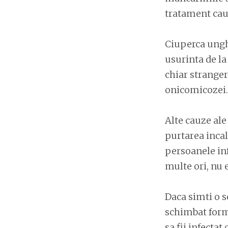
tratament cauz
Ciuperca ungh
usurinta de la 
chiar stranger
onicomicozei.
Alte cauze ale
purtarea inca
persoanele inf
multe ori, nu e
Daca simti o s
schimbat forma
sa fii infectat