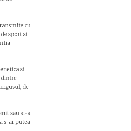
transmite cu
 de sport si
itia
enetica si
 dintre
fungusul, de
enit sau si-a
a s-ar putea