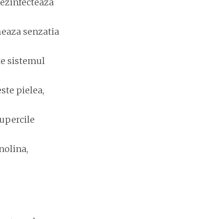
dezinfecteaza
meaza senzatia
te sistemul
ste pielea,
iupercile
nolina,