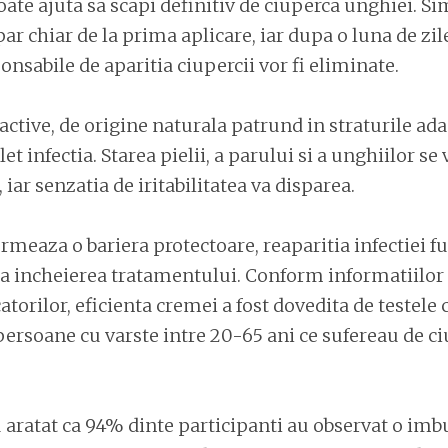
ate ajuta sa scapi definitiv de ciuperca unghiei. 
ar chiar de la prima aplicare, iar dupa o luna de zile
ponsabile de aparitia ciupercii vor fi eliminate.
ctive, de origine naturala patrund in straturile adan
 infectia. Starea pielii, a parului si a unghiilor se
iar senzatia de iritabilitatea va disparea.
rmeaza o bariera protectoare, reaparitia infectiei fu
a incheierea tratamentului. Conform informatiilor 
torilor, eficienta cremei a fost dovedita de testele c
persoane cu varste intre 20-65 ani ce sufereau de c
 aratat ca 94% dinte participanti au observat o imb