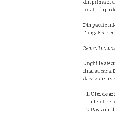
din prima zi d
iritatii dupa 
Din pacate inf
FungaFix, deci
Remedii naturi
Unghiile afect
final sa cada. 
daca vrei sa s
Ulei de ar
uleiul pe u
Pasta de d