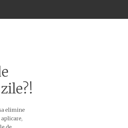
de
zile?!
sa elimine
 aplicare,
le de