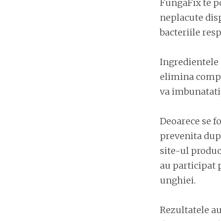
FungaFix te po
neplacute disp
bacteriile res
Ingredientele a
elimina complet
va imbunatati, 
Deoarece se fo
prevenita dup
site-ul produca
au participat 
unghiei.
Rezultatele au