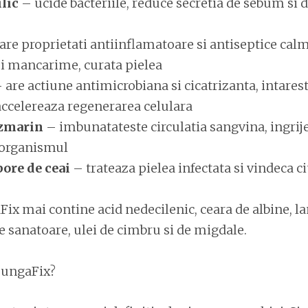
ilic
– ucide bacteriile, reduce secretia de sebum si 
are proprietati antiinflamatoare si antiseptice cal
si mancarime, curata pielea
 are actiune antimicrobiana si cicatrizanta, intares
accelereaza regenerarea celulara
ozmarin
– imbunatateste circulatia sangvina, ingrije
 organismul
bore de ceai
– trateaza pielea infectata si vindeca c
Fix mai contine acid nedecilenic, ceara de albine, la
e sanatoare, ulei de cimbru si de migdale.
 FungaFix?