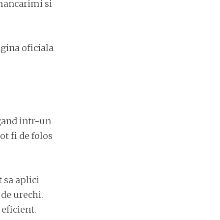
mancarimi si
gina oficiala
gand intr-un
ot fi de folos
 sa aplici
 de urechi.
eficient.