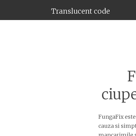
Translucent code
F
ciupe
FungaFix este
cauza si simpt
mancarimile si