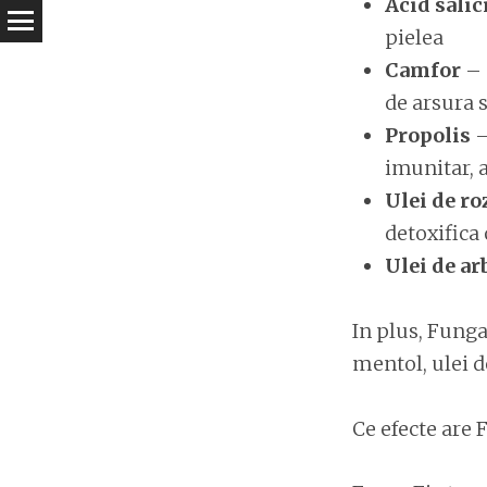
Acid salic
pielea
Camfor
– 
de arsura 
Propolis
–
imunitar, 
Ulei de r
detoxifica
Ulei de ar
In plus, Funga
mentol, ulei d
Ce efecte are