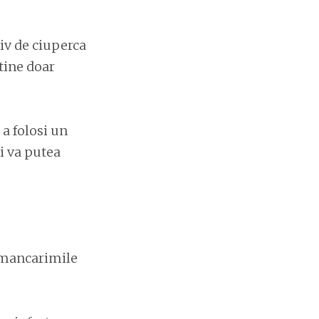
iv de ciuperca
tine doar
 a folosi un
ti va putea
 mancarimile