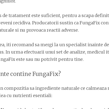
ghiilor.
 de tratament este suficient, pentru a scapa definit
reveni recidiva. Producatorii sustin ca FungaFix con
turale si nu provoaca reactii adverse.
ea, iti recomand sa mergi la un specialist inainte de
us. In urma efectuarii unui set de analize, medicul i
gaFix este sau nu potrivit pentru tine.
ente contine FungaFix?
in compozitia sa ingrediente naturale ce calmeaza
ea cu nutrienti esentiali: