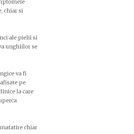
Simptomele
, chiar si
ci ale pielii si
 va unghiilor se
ngice va fi
afisate pe
linice la care
iuperca
unatatire chiar