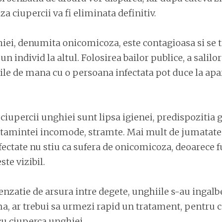
a ciupercii va fi eliminata definitiv.
iei, denumita onicomicoza, este contagioasa si se 
un individ la altul. Folosirea bailor publice, a salilor
ile de mana cu o persoana infectata pot duce la apar
 ciupercii unghiei sunt lipsa igienei, predispozitia g
ltamintei incomode, stramte. Mai mult de jumatate
ectate nu stiu ca sufera de onicomicoza, deoarece 
ste vizibil.
enzatie de arsura intre degete, unghiile s-au ingalb
, ar trebui sa urmezi rapid un tratament, pentru c
 cu ciuperca unghiei.