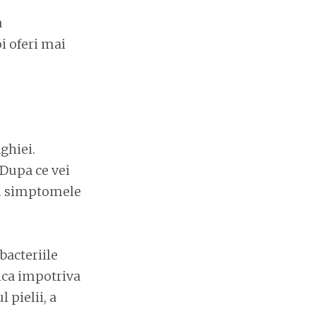
a
oi oferi mai
ghiei.
 Dupa ce vei
um simptomele
bacteriile
ica impotriva
 pielii, a