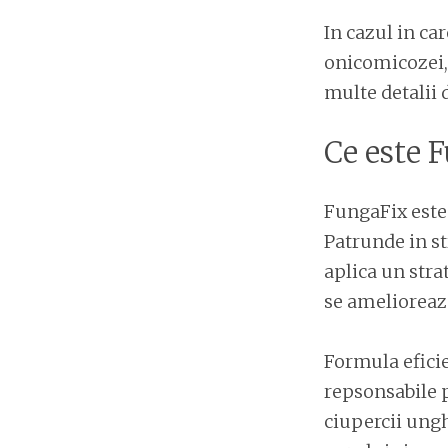
In cazul in ca
onicomicozei, 
multe detalii
Ce este 
FungaFix este 
Patrunde in str
aplica un str
se amelioreaza
Formula eficie
repsonsabile 
ciupercii ungh