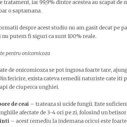
e tratament, iar 99,9% dintre acestea au scapat de 
doar o saptamana.
ormatii despre acest studiu nu am gasit decat pe pa
 nu putem fi siguri ca sunt 100% reale.
ste pentru onicomicoza
ate de onicomicoza se pot ingrosa foarte tare, ajun
Din fericire, exista cateva remedii naturiste cate iti p
capi de ciuperca unghiei.
bore de ceai
– trateaza si ucide fungii. Este suficient
nghiile afectate de 3-4 ori pe zi, folosind un betisor
inti
– acest remediu la indemana oricui este foarte 