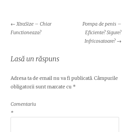
Navigare
←
XtraSize – Chiar
Pompa de penis –
articol
Functioneaza?
Eficiente? Sigure?
Infricosatoare?
→
Lasă un răspuns
Adresa ta de email nu va fi publicată.
Câmpurile
obligatorii sunt marcate cu
*
Comentariu
*