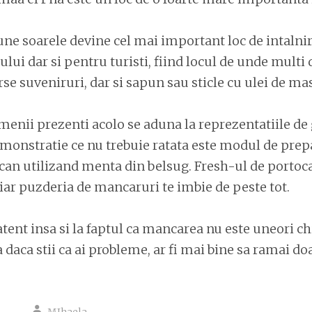
ne soarele devine cel mai important loc de intalnir
ului dar si pentru turisti, fiind locul de unde multi d
e suveniruri, dar si sapun sau sticle cu ulei de mas
menii prezenti acolo se aduna la reprezentatiile de g
demonstratie ce nu trebuie ratata este modul de prep
can utilizand menta din belsug. Fresh-ul de portoc
, iar puzderia de mancaruri te imbie de peste tot.
 atent insa si la faptul ca mancarea nu este uneori c
 daca stii ca ai probleme, ar fi mai bine sa ramai doa
MIhaela