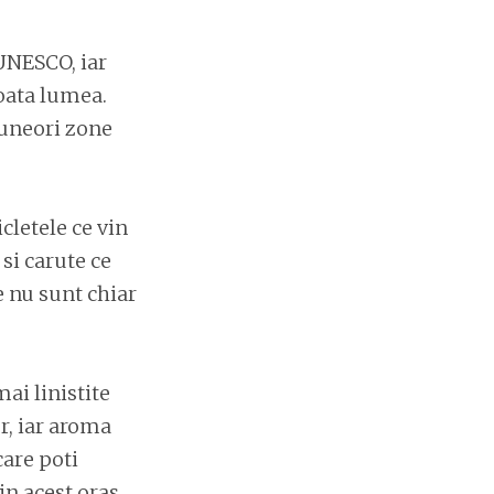
 UNESCO, iar
toata lumea.
i uneori zone
cletele ce vin
si carute ce
e nu sunt chiar
ai linistite
r, iar aroma
care poti
in acest oras.