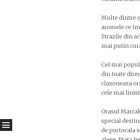
Multe dintre o
aromele ce imb
Strazile din a
mai putin cur
Cel mai popula
din toate dire
claxoneaza ori
cele mai linist
Orasul Marrake
special destin
de portocala s
alege. Piata J