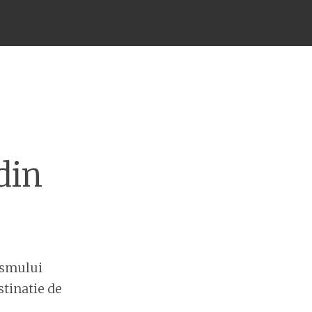
din
ismului
stinatie de