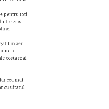
e pentru toti
intre ei isi
line.
atit in aer
arare a
ale costa mai
hiar cea mai
r cu uitatul.