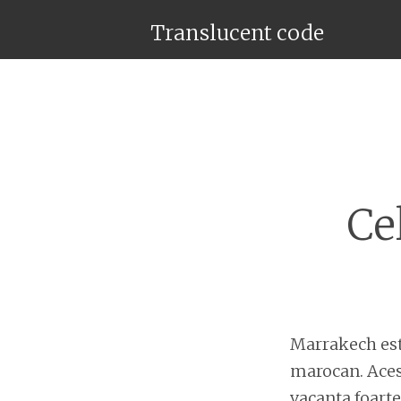
Translucent code
Ce
Marrakech est
marocan. Acest
vacanta foarte