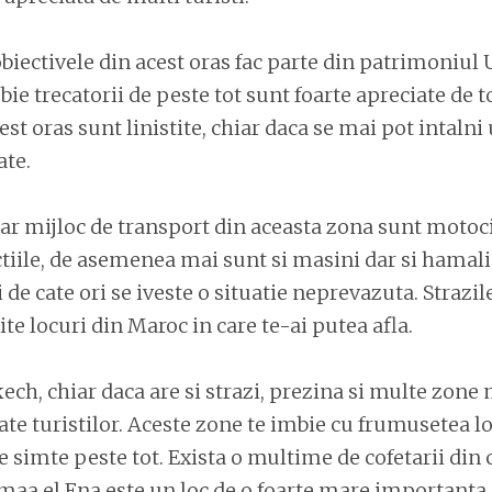
biectivele din acest oras fac parte din patrimoniul
ie trecatorii de peste tot sunt foarte apreciate de 
cest oras sunt linistite, chiar daca se mai pot intaln
ate.
r mijloc de transport din aceasta zona sunt motoci
ctiile, de asemenea mai sunt si masini dar si hamali 
 de cate ori se iveste o situatie neprevazuta. Strazil
ite locuri din Maroc in care te-ai putea afla.
ch, chiar daca are si strazi, prezina si multe zone m
ate turistilor. Aceste zone te imbie cu frumusetea lo
e simte peste tot. Exista o multime de cofetarii din 
emaa el Fna este un loc de o foarte mare importanta 