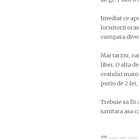
Imediat ce apu
locuitorii oras
cumpara divers
Mai tarziu, oa
liber. O alta 
ceaiului maro
putin de 2 lei
Trebuie sa fii
sanitara asa ca
iulie 28, 2022