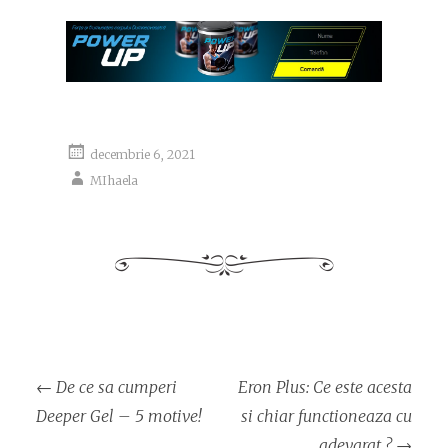
decembrie 6, 2021
MIhaela
Navigare
←
De ce sa cumperi
Eron Plus: Ce este acesta
articol
Deeper Gel – 5 motive!
si chiar functioneaza cu
adevarat ?
→