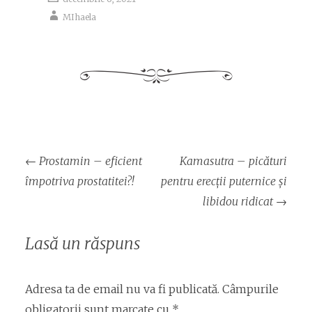
MIhaela
Navigare
←
Prostamin – eficient
Kamasutra – picături
articol
împotriva prostatitei?!
pentru erecţii puternice și
libidou ridicat
→
Lasă un răspuns
Adresa ta de email nu va fi publicată.
Câmpurile
obligatorii sunt marcate cu
*