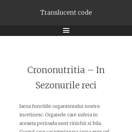
Translucent code
Meniu
Crononutritia – In
Sezonurile reci
Iarna functiile organismului nostru
incetinesc. Organele care sufera in
aceasta perioada sunt rinichii si bila.
Gustul care caracterizeaza iarna este cel