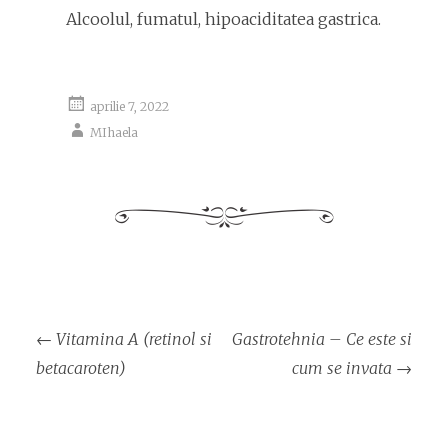
Alcoolul, fumatul, hipoaciditatea gastrica.
aprilie 7, 2022
MIhaela
Navigare
←
Vitamina A (retinol si
Gastrotehnia – Ce este si
articol
betacaroten)
cum se invata
→