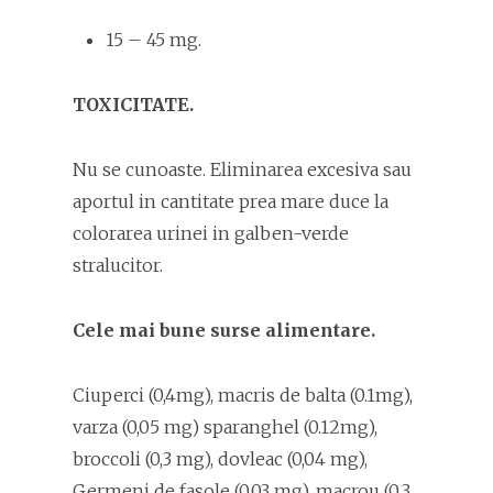
15 – 45 mg.
TOXICITATE.
Nu se cunoaste. Eliminarea excesiva sau
aportul in cantitate prea mare duce la
colorarea urinei in galben-verde
stralucitor.
Cele mai bune surse alimentare.
Ciuperci (0,4mg), macris de balta (0.1mg),
varza (0,05 mg) sparanghel (0.12mg),
broccoli (0,3 mg), dovleac (0,04 mg),
Germeni de fasole (0,03 mg), macrou (0,3