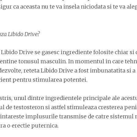
sigur ca aceasta nu te va insela niciodata si te va a
za Libido Drive?
Libido Drive se gasesc ingrediente folosite chiar si
entine tonusul masculin. In momentul in care tehn
dezvolte, reteta Libido Drive a fost imbunatatita si a
cient pentru stimularea potentei.
stris, unul dintre ingredientele principale ale acest
l de testosteron si astfel stimuleaza cresterea penis
ntareste implusurile transmise de catre sistemul 
ra o erectie puternica.