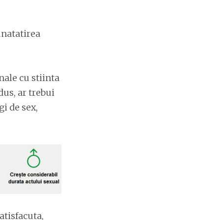
natatirea
ale cu stiinta
us, ar trebui
gi de sex,
atisfacuta,