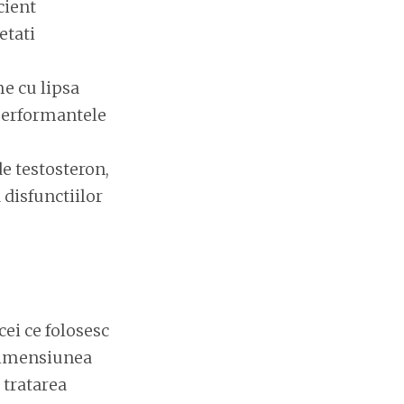
cient
etati
e cu lipsa
 performantele
e testosteron,
 disfunctiilor
cei ce folosesc
 dimensiunea
 tratarea