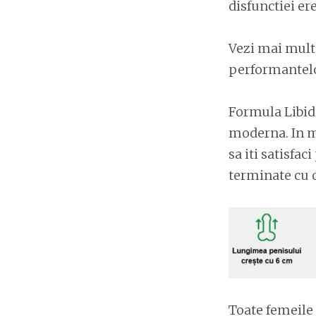
disfunctiei er
Vezi mai mult
performantelo
Formula Libido
moderna. In mo
sa iti satisfac
terminate cu 
Toate femeile 