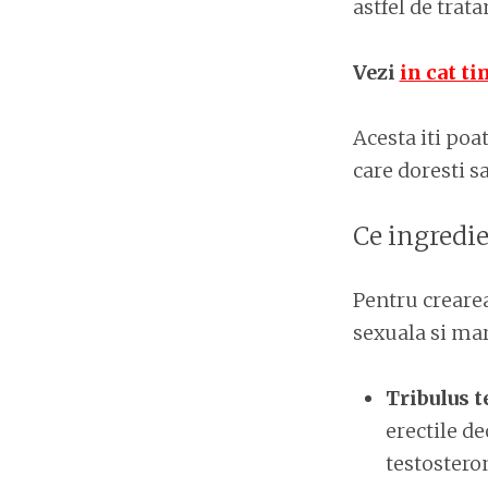
astfel de trat
Vezi
in cat ti
Acesta iti poa
care doresti s
Ce ingredie
Pentru crearea
sexuala si ma
Tribulus t
erectile d
testostero