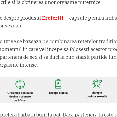
ectile si la obtinerea unor orgasme puternice.
e despre produsul
Erofertil
– capsule pentru imbu
r sexuale.
 Drive se bazeaza pe combinarea retetelor tradition
mentul in care vei incepe sa folosesti acestor prod
i partenera de sex si sa duci la bun sfarsit partide lun
orgasme intense.
prefera barbatii buni la pat. Daca partenera ta este s