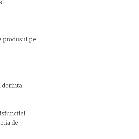
st.
ca produsul pe
a dorinta
isfunctiei
ctia de