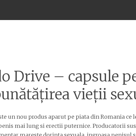
Meniu
do Drive – capsule p
unătățirea vieții sex
este un nou produs aparut pe piata din Romania ce 
penis mai lung si erectii puternice. Producatorii sus
entar mareste dorinta sexuala, ingroasa penisul si 