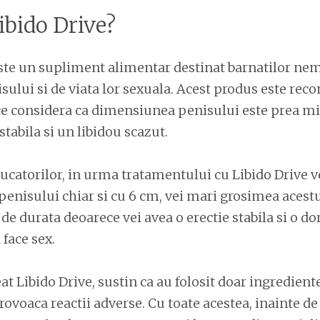
ibido Drive?
este un supliment alimentar destinat barnatilor ne
ului si de viata lor sexuala. Acest produs este re
ce considera ca dimensiunea penisului este prea mic
stabila si un libidou scazut.
catorilor, in urma tratamentului cu Libido Drive ve
nisului chiar si cu 6 cm, vei mari grosimea acestui
 de durata deoarece vei avea o erectie stabila si o do
 face sex.
eat Libido Drive, sustin ca au folosit doar ingredient
ovoaca reactii adverse. Cu toate acestea, inainte de