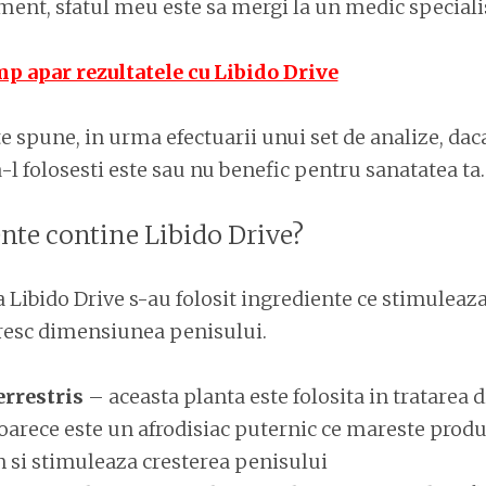
ament, sfatul meu este sa mergi la un medic speciali
mp apar rezultatele cu Libido Drive
te spune, in urma efectuarii unui set de analize, da
a-l folosesti este sau nu benefic pentru sanatatea ta.
nte contine Libido Drive?
 Libido Drive s-au folosit ingrediente ce stimuleaz
resc dimensiunea penisului.
errestris
– aceasta planta este folosita in tratarea d
eoarece este un afrodisiac puternic ce mareste produ
n si stimuleaza cresterea penisului