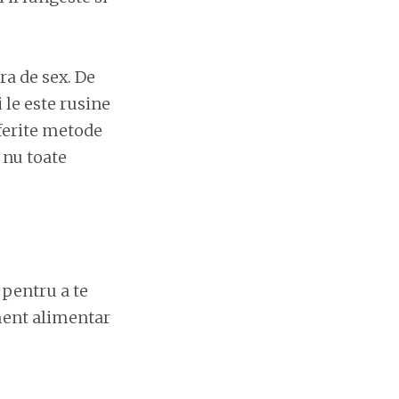
ra de sex. De
 le este rusine
iferite metode
 nu toate
 pentru a te
iment alimentar