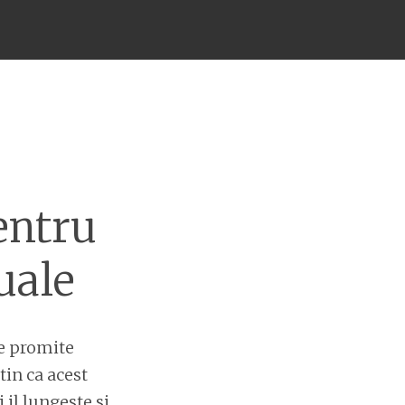
entru
uale
le promite
tin ca acest
il lungeste si