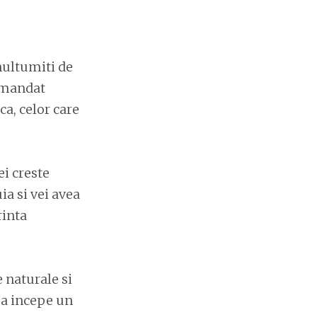
multumiti de
comandat
a, celor care
i creste
a si vei avea
rinta
e naturale si
 a incepe un