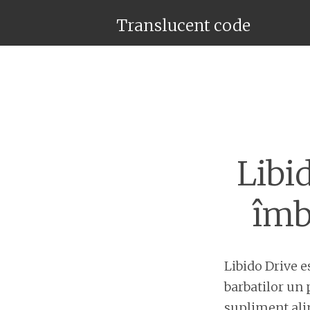
Translucent code
Libi
îmb
Libido Drive 
barbatilor un 
supliment alim