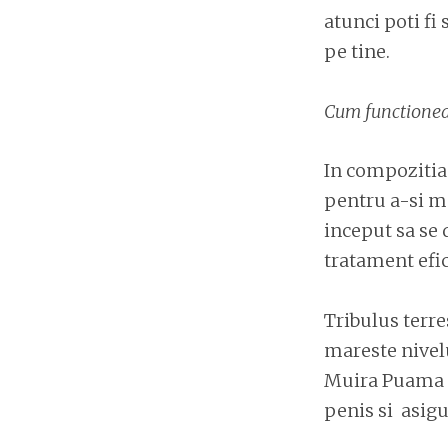
atunci poti fi 
pe tine.
Cum functionea
In compozitia 
pentru a-si m
inceput sa se 
tratament efi
Tribulus terre
mareste nivelu
Muira Puama i
penis si asigu