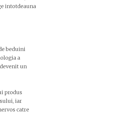
lege intotdeauna
 de beduini
ologia a
 devenit un
ui produs
ului, iar
nervos catre