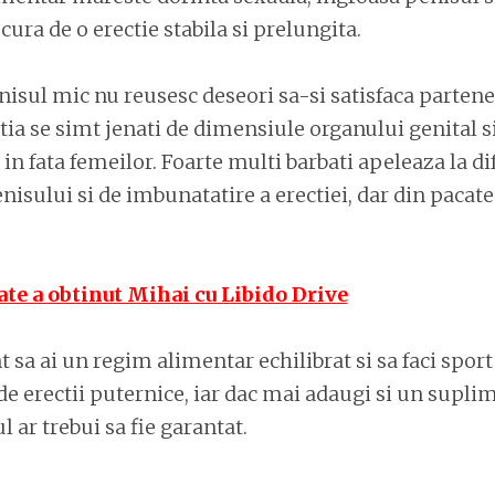
ucura de o erectie stabila si prelungita.
nisul mic nu reusesc deseori sa-si satisfaca partene
tia se simt jenati de dimensiule organului genital si
 in fata femeilor. Foarte multi barbati apeleaza la d
nisului si de imbunatatire a erectiei, dar din pacate
ate a obtinut Mihai cu Libido Drive
 sa ai un regim alimentar echilibrat si sa faci sport
e erectii puternice, iar dac mai adaugi si un supl
 ar trebui sa fie garantat.