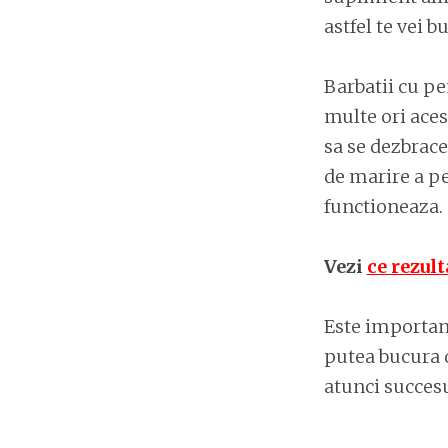
astfel te vei b
Barbatii cu pe
multe ori aces
sa se dezbrace
de marire a pe
functioneaza.
Vezi
ce rezult
Este important
putea bucura d
atunci succesul