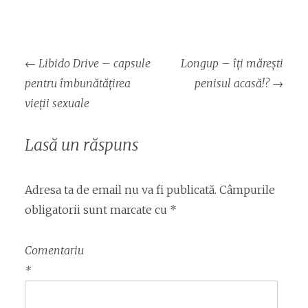
Navigare
←
Libido Drive – capsule
Longup – îți mărești
articol
pentru îmbunătățirea
penisul acasă!?
→
vieții sexuale
Lasă un răspuns
Adresa ta de email nu va fi publicată.
Câmpurile
obligatorii sunt marcate cu
*
Comentariu
*