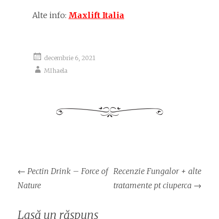
Alte info:
Maxlift Italia
decembrie 6, 2021
MIhaela
Navigare
←
Pectin Drink – Force of
Recenzie Fungalor + alte
articol
Nature
tratamente pt ciuperca
→
Lasă un răspuns