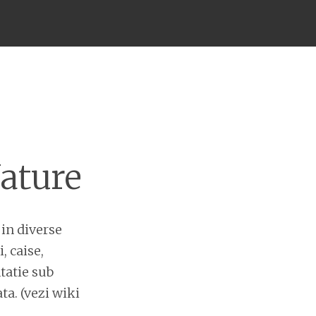
Nature
 in diverse
, caise,
tatie sub
a. (vezi wiki