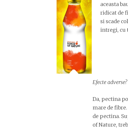
aceasta bau
ridicat de 
si scade c
intregi, cu
Efecte adverse?
Da, pectina p
mare de fibre. 
de pectina. Su
of Nature, tre