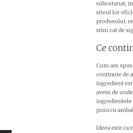
subcutanat, im
siteul lor ofic
produsului, re
stim cat de si
Ce conti
Cum am spus s
continute de a
ingredient est
avem de unde s
ingredientele 
poza cu ambal
Ideea este ca n