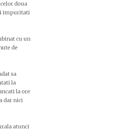
 celor doua
i impuritati
mbinat cu un
inute de
ndat sa
tati la
ncati la ore
 dar nici
urala atunci