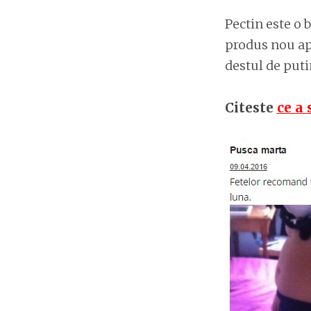
Pectin este o 
produs nou apa
destul de puti
Citeste
ce a 