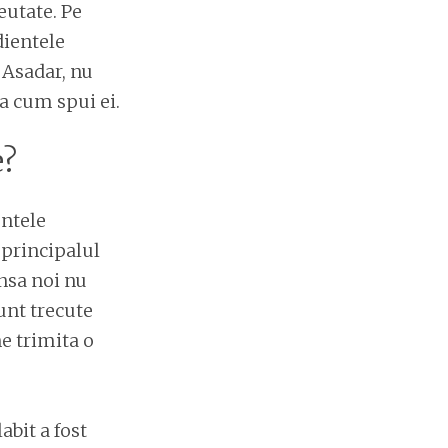
eutate. Pe
dientele
 Asadar, nu
a cum spui ei.
e?
entele
 principalul
nsa noi nu
unt trecute
e trimita o
abit a fost