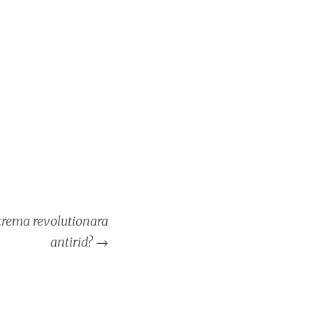
 crema revolutionara
antirid?
→