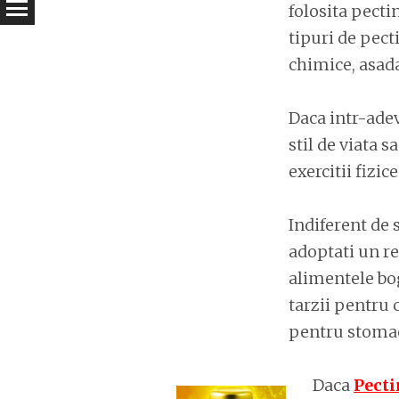
folosita pecti
tipuri de pect
chimice, asad
Daca intr-ade
stil de viata 
exercitii fizic
Indiferent de 
adoptati un re
alimentele bog
tarzii pentru 
pentru stoma
Daca
Pecti