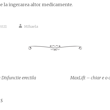
e la ingerarea altor medicamente.
2021
MIhaela
re
 Disfunctie erectila
MaxLift – chiar e o
s