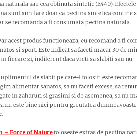
na naturala sau cea obtinuta sintetic (E440). Efectele
ina sunt similare doar ca pectina sintetica contine s
ar se recomanda a fi consumata pectina naturala.
var acest produs functioneaza, eu recomand a fi co
sanatos si sport. Este indicat sa faceti macar 30 de m
e in fiecare zi, indiferent daca vreti sa slabiti sau nu.
suplimentul de slabit pe care-l folositi este recoma
gim alimentar sanatos, sa nu faceti excese, sa renun
ate in zaharuri si grasimi si de asemenea, sa nu ma
ca nu este bine nici pentru greutatea dumneavoastra
c.
n – Force of Nature
foloseste extras de pectina nat