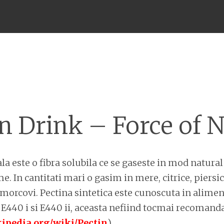
Meniu
n Drink – Force of 
la este o fibra solubila ce se gaseste in mod natural
e. In cantitati mari o gasim in mere, citrice, piersici
morcovi. Pectina sintetica este cunoscuta in alimen
440 i si E440 ii, aceasta nefiind tocmai recomandat
kipedia.org/wiki/Pectin
)