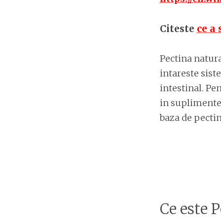
Citeste
ce a 
Pectina natura
intareste sist
intestinal. Pen
in suplimentel
baza de pectin
Ce este P