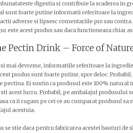
bunatateste digestia si contribuie la scaderea in gr
ial sunt foarte putine informatii referitoare la ingre
actii adverse si lipsesc comentariile pro sau contra.
gur este acest produs sau daca functioneaza chiar as
ne Pectin Drink – Force of Natur
i mai devreme, informatiile referitoare la ingredi
cest produs sunt foarte putine, spre deloc.
Probabil,
e pectina. Ei sustin ca produsul este 100% natural i
ti acest lucru. Probabil, pe ambalajul produsului s
asa ca ii rugam pe cei ce au cumparat produsul sa n
ajul acestuia.
u se stie daca pentru fabricarea acestei bauturi de sl