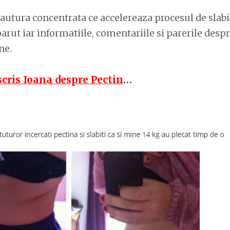
bautura concentrata ce accelereaza procesul de slabi
rut iar informatiile, comentariile si parerile despr
ne.
scris Ioana despre Pectin
…