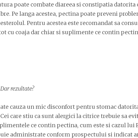
tura poate combate diareea si constipatia datorita
fibre. Pe langa acestea, pectina poate preveni probl
olesterolul. Pentru acestea este recomandat sa con
 tot cu coaja dar chiar si suplimente ce contin pecti
 Dar rezultate?
oate cauza un mic disconfort pentru stomac datori
Cei care stiu ca sunt alergici la citrice trebuie sa e
plimentele ce contin pectina, cum este si cazul lui 
buie administrate conform prospectului si indicat a