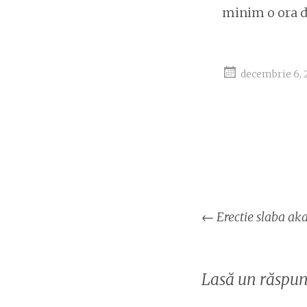
minim o ora d
decembrie 6, 
Naviga
←
Erectie slaba aka
articol
Lasă un răspun