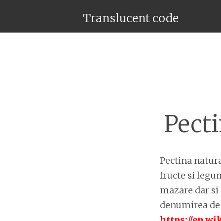
Translucent code
Pecti
Pectina natura
fructe si legum
mazare dar si 
denumirea de E
https://en.wi