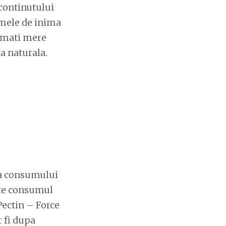
 continutului
emele de inima
sumati mere
na naturala.
ta consumului
vite consumul
Pectin – Force
r fi dupa