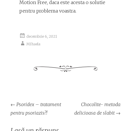
Motion Free, daca este acesta o solutie
pentru problema voastra.
decembrie 6, 2021
MIhaela
Navigare
←
Psoridex – tratament
Chocolite- metoda
articol
pentru psoriazis?!
delicioasa de slabit
→
Lasă un răspuns