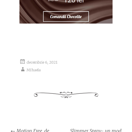
decembrie 6, 2021
MIhaela
Navigare
←
Motion Free, de
Slimmer Spray- un mod