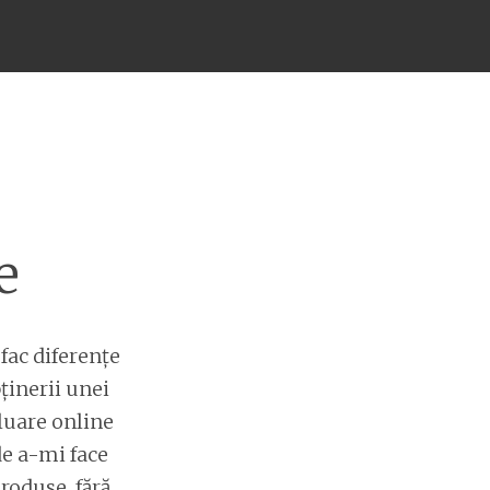
e
fac diferențe
ținerii unei
luare online
e a-mi face
roduse, fără