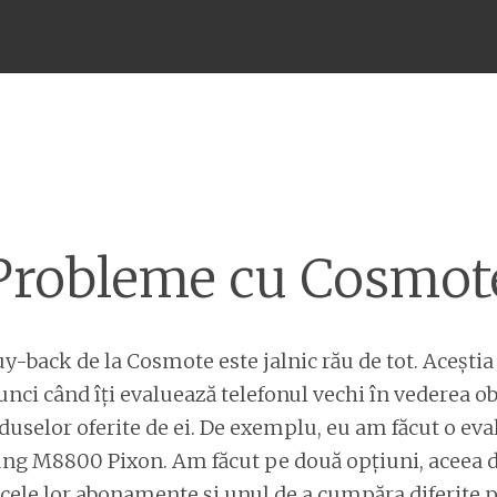
Meniu
Probleme cu Cosmot
y-back de la Cosmote este jalnic rău de tot. Aceștia 
unci când îți evaluează telefonul vechi în vederea ob
duselor oferite de ei. De exemplu, eu am făcut o eva
g M8800 Pixon. Am făcut pe două opțiuni, aceea d
ele lor abonamente și unul de a cumpăra diferite p