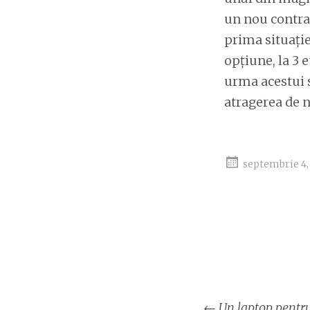
un nou contrac
prima situație
opțiune, la 3 e
urma acestui s
atragerea de no
septembrie 4,
Naviga
←
Un laptop pentr