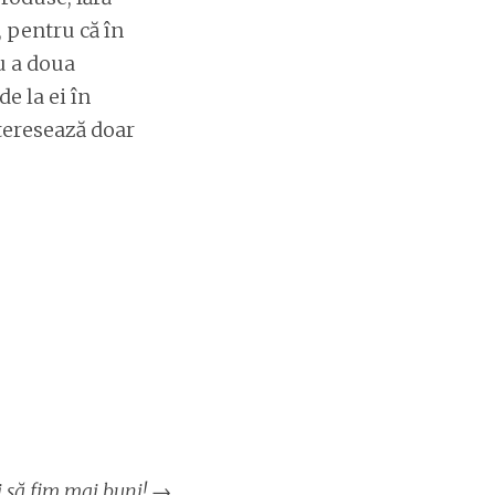
, pentru că în
ru a doua
e la ei în
nteresează doar
i să fim mai buni!
→