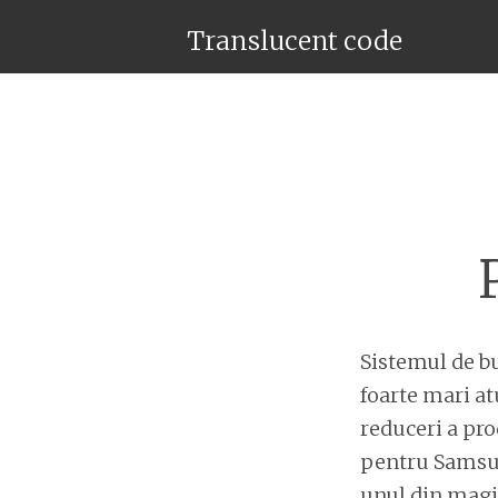
Translucent code
Sistemul de bu
foarte mari at
reduceri a pro
pentru Samsun
unul din magic