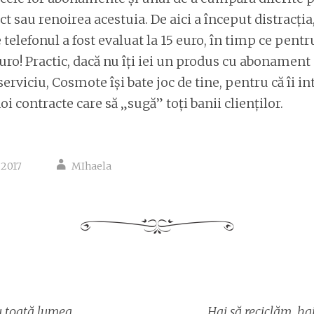
t sau renoirea acestuia. De aici a început distracția
 telefonul a fost evaluat la 15 euro, în timp ce pent
uro! Practic, dacă nu îți iei un produs cu abonament d
erviciu, Cosmote își bate joc de tine, pentru că îi i
i contracte care să „sugă” toți banii clienților.
 2017
MIhaela
re
u toată lumea
Hai să reciclăm, ha