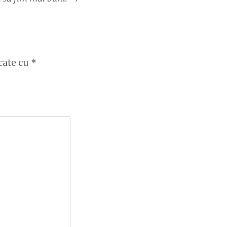
cate cu
*