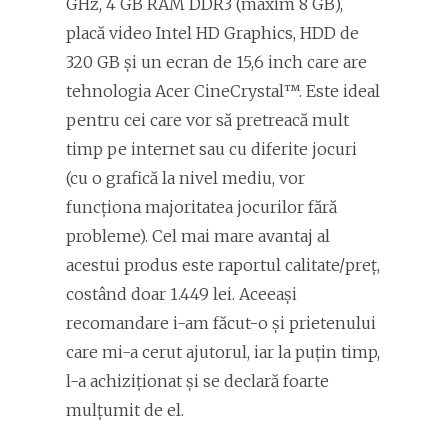
GHz, 4 GB RAM DDR3 (maxim 8 GB),
placă video Intel HD Graphics, HDD de
320 GB şi un ecran de 15,6 inch care are
tehnologia Acer CineCrystal™. Este ideal
pentru cei care vor să pretreacă mult
timp pe internet sau cu diferite jocuri
(cu o grafică la nivel mediu, vor
funcţiona majoritatea jocurilor fără
probleme). Cel mai mare avantaj al
acestui produs este raportul calitate/preţ,
costând doar 1.449 lei. Aceeaşi
recomandare i-am făcut-o şi prietenului
care mi-a cerut ajutorul, iar la puţin timp,
l-a achiziţionat şi se declară foarte
mulţumit de el.