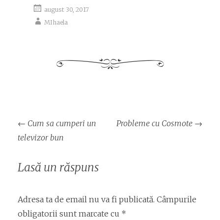
august 30, 2017
MIhaela
Navigare
←
Cum sa cumperi un
Probleme cu Cosmote
→
articol
televizor bun
Lasă un răspuns
Adresa ta de email nu va fi publicată.
Câmpurile
obligatorii sunt marcate cu
*