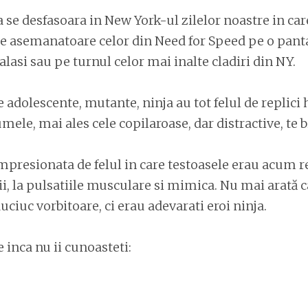
 se desfasoara in New York-ul zilelor noastre in car
e asemanatoare celor din Need for Speed pe o pant
lasi sau pe turnul celor mai inalte cladiri din NY.
e adolescente, mutante, ninja au tot felul de replici 
umele, mai ales cele copilaroase, dar distractive, te 
mpresionata de felul in care testoasele erau acum r
lii, la pulsatiile musculare si mimica. Nu mai arată c
ciuc vorbitoare, ci erau adevarati eroi ninja.
 inca nu ii cunoasteti: