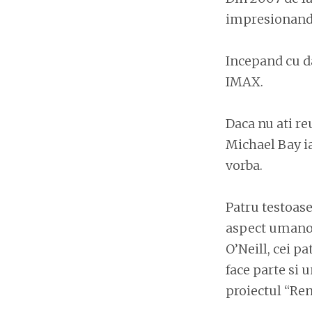
impresionandu
Incepand cu da
IMAX.
Daca nu ati re
Michael Bay ia
vorba.
Patru testoase
aspect umanoid
O’Neill, cei pa
face parte si u
proiectul “Ren