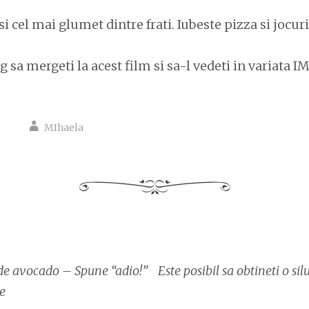
i cel mai glumet dintre frati. Iubeste pizza si jocuri
g sa mergeti la acest film si sa-l vedeti in variata I
MIhaela
re
de avocado – Spune “adio!”
Este posibil sa obtineti o sil
e