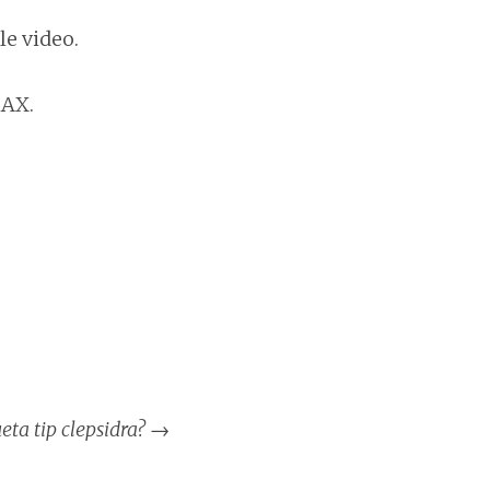
le video.
MAX.
ueta tip clepsidra?
→