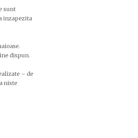
e sunt
a inzapezita
haioase.
bine dispun.
ealizate – de
a niste