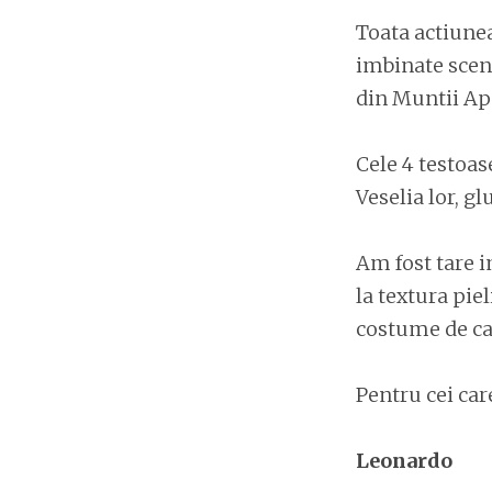
Toata actiunea
imbinate scen
din Muntii Apa
Cele 4 testoas
Veselia lor, gl
Am fost tare i
la textura pie
costume de cau
Pentru cei care
Leonardo