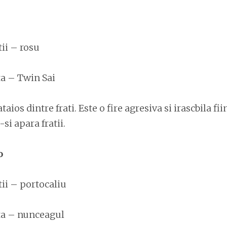
ii – rosu
a – Twin Sai
taios dintre frati. Este o fire agresiva si irascbila fii
si apara fratii.
o
ii – portocaliu
ta – nunceagul