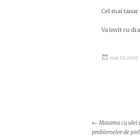
Cel mai tanar s
Va invit cu dra
mai 29, 2020
Naviga
←
Masarea cu ulei 
articol
problemelor de piel