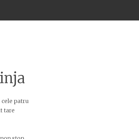
inja
 cele patru
t tare
 non stop