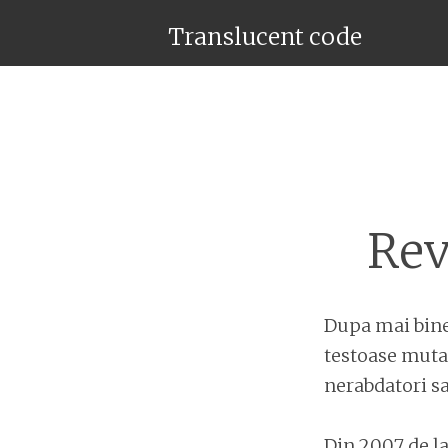
Translucent code
Rev
Dupa mai bine 
testoase muta
nerabdatori sa
Din 2007 de la