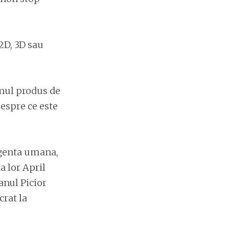
2D, 3D sau
lmul produs de
despre ce este
ligenta umana,
a lor April
anul Picior
crat la