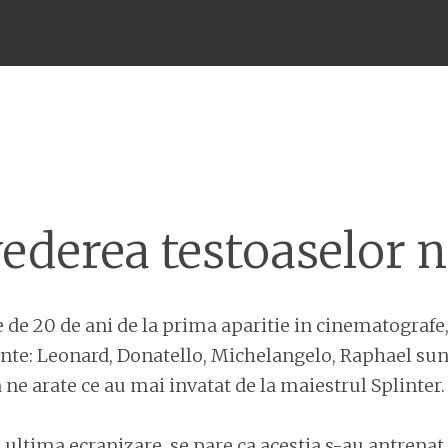
Meniu
ederea testoaselor n
de 20 de ani de la prima aparitie in cinematografe,
nte: Leonard, Donatello, Michelangelo, Raphael sun
 ne arate ce au mai invatat de la maiestrul Splinter.
 ultima ecranizare, se pare ca acestia s-au antrenat