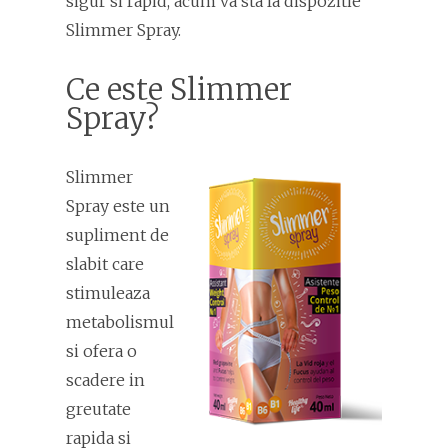
sigur si rapid, acum va sta la dispozitie
Slimmer Spray.
Ce este Slimmer
Spray?
Slimmer
Spray este un
supliment de
slabit care
stimuleaza
metabolismul
si ofera o
scadere in
greutate
rapida si