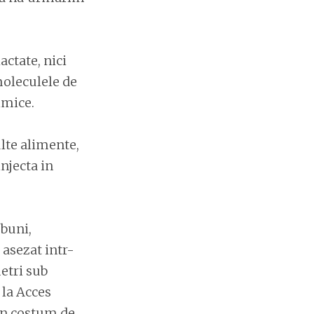
ctate, nici
 moleculele de
imice.
lte alimente,
njecta in
 buni,
 asezat intr-
etri sub
 la Acces
in costum de