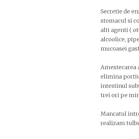
Secretie de en
stomacul si co
alti agenti ( o
alcoolice, pipe
mucoasei gast
Amestecarea al
elimina portiu
intestinul sub
trei ori pe mi
Mancatul intre
realizam tulb