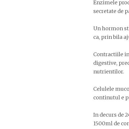
Enzimele prod
secretate de p
Un hormon stim
ca, prin bila 
Contractiile i
digestive, pre
nutrientilor.
Celulele mucoa
continutul e p
In decurs de 2
1500ml de cont