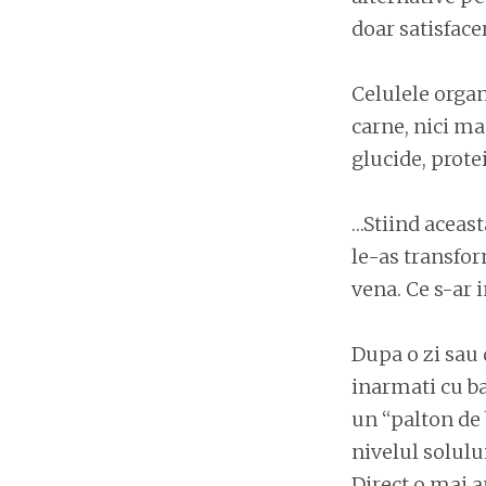
doar satisfacer
Celulele organ
carne, nici ma
glucide, prote
…Stiind aceas
le-as transfor
vena. Ce s-ar
Dupa o zi sau 
inarmati cu ba
un “palton de 
nivelul solului
Direct o mai 