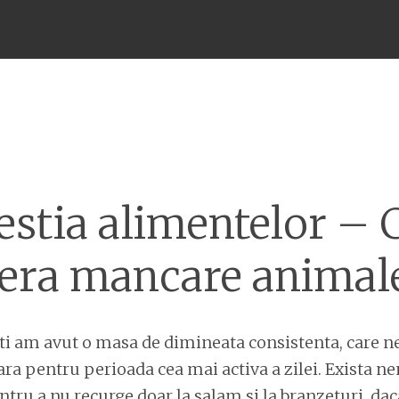
Meniu
estia alimentelor –
era mancare animal
ti am avut o masa de dimineata consistenta, care ne
ra pentru perioada cea mai activa a zilei. Exista 
ntru a nu recurge doar la salam si la branzeturi, d