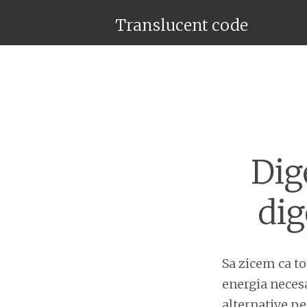
Translucent code
Dig
dig
Sa zicem ca to
energia necesa
alternative pe