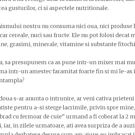
ea gusturilor, ci si aspectele nutritionale.
ismului nostru nu consuma nici oua, nici produse la
car cereale, nuci sau fructe. Ele nu pot folosi decat
ine, grasimi, minerale, vitamine si substante fitoch
ta, sa presupunem ca as pune intr-un mixer mai mu
ma intr-un amestec faramitat foarte fin si mi le-as i
 intampla?
doua s-ar anunta o intrunire, ar veni cativa prieteni
tiste pentru a-si sterge lacrimile, privin spre mine,
brad cu fermoar de cuie” urmand a fi coborat la 2 m
, iar, in zilele urmatoare, ati avea surpriza de a auzi
ampla dezbatere despre cum am ajuns eu imbracat 