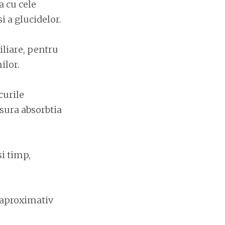
 cu cele
i a glucidelor.
iliare, pentru
ilor.
curile
sura absorbtia
si timp,
s aproximativ