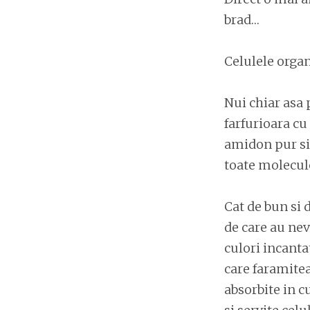
brad…
Celulele organ
Nui chiar asa 
farfurioara cu
amidon pur si
toate molecule
Cat de bun si 
de care au nev
culori incantat
care faramitea
absorbite in c