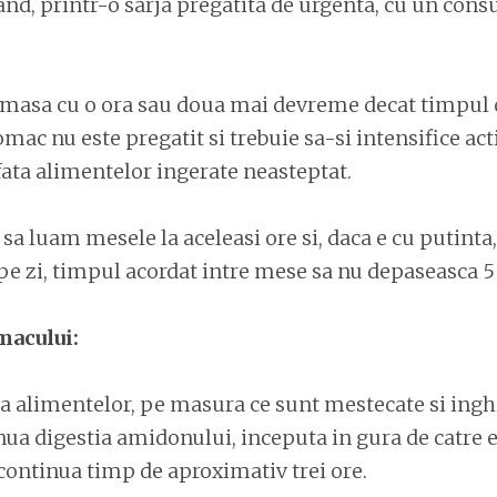
cand, printr-o sarja pregatita de urgenta, cu un co
 masa cu o ora sau doua mai devreme decat timpul o
mac nu este pregatit si trebuie sa-si intensifice act
fata alimentelor ingerate neasteptat.
 sa luam mesele la aceleasi ore si, daca e cu putinta
e zi, timpul acordat intre mese sa nu depaseasca 5 
macului:
 alimentelor, pe masura ce sunt mestecate si inghit
nua digestia amidonului, inceputa in gura de catre
continua timp de aproximativ trei ore.