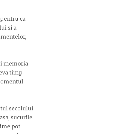
 pentru ca
ui si a
limentelor,
 si memoria
ceva timp
 momentul
tul secolului
asa, sucurile
zime pot