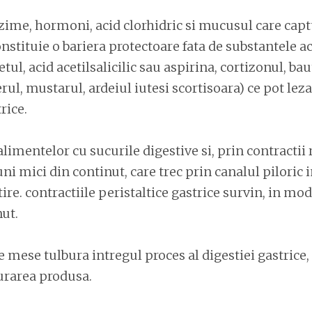
zime, hormoni, acid clorhidric si mucusul care cap
nstituie o bariera protectoare fata de substantele aci
tetul, acid acetilsalicilic sau aspirina, cortizonul, bau
rul, mustarul, ardeiul iutesi scortisoara) ce pot leza
rice.
imentelor cu sucurile digestive si, prin contractii r
ni mici din continut, care trec prin canalul piloric 
tire. contractiile peristaltice gastrice survin, in mo
nut.
 mese tulbura intregul proces al digestiei gastrice,
urarea produsa.