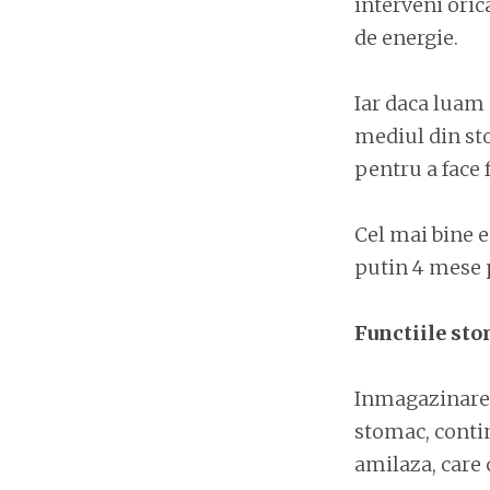
interveni ori
de energie.
Iar daca luam
mediul din sto
pentru a face 
Cel mai bine e
putin 4 mese p
Functiile sto
Inmagazinarea
stomac, conti
amilaza, care 