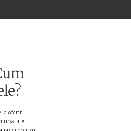
 Cum
ele?
-a oferit
nenumarate
aca nu urmarim