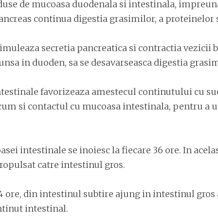
use de mucoasa duodenala si intestinala, impreuna
ancreas continua digestia grasimilor, a proteinelor s
uleaza secretia pancreatica si contractia vezicii b
ajunsa in duoden, sa se desavarseasca digestia grasim
ntestinale favorizeaza amestecul continutului cu su
cum si contactul cu mucoasa intestinala, pentru a u
sei intestinale se inoiesc la fiecare 36 ore. In acela
ropulsat catre intestinul gros.
4 ore, din intestinul subtire ajung in intestinul gro
inut intestinal.