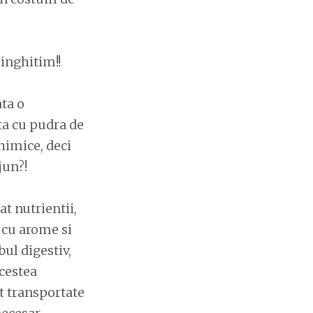
inghitim!!
ata o
uta cu pudra de
himice, deci
jun?!
t nutrientii,
 cu arome si
bul digestiv,
acestea
nt transportate