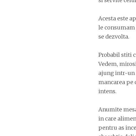
si servite cel
Acesta este ap
le consumam si
se dezvolta.
Probabil stiti 
Vedem, mirosi
ajung intr-un 
mancarea pe ca
intens.
Anumite mesaje
in care alimen
pentru as inc