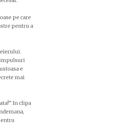
necesar.
toase pe care
astre pentru a
reierului.
 impulsuri
gustoasa e
ecrete mai
ta!” In clipa
 indemana,
pentru