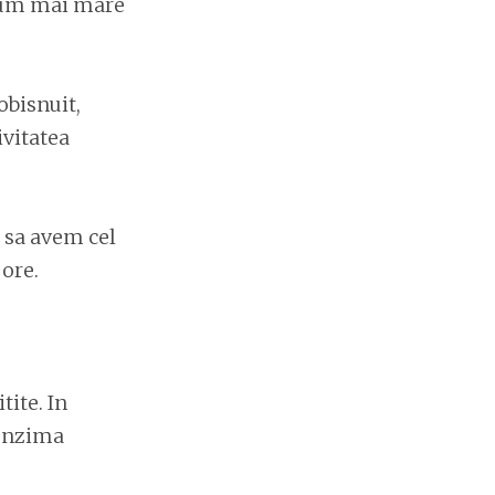
nsum mai mare
bisnuit,
ivitatea
, sa avem cel
ore.
ite. In
 enzima