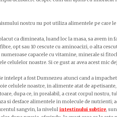
ismului nostru nu pot utiliza alimentele pe care le 
placut ca dimineata, luand loc la masa, sa avem in f
 fibre, opt sau 10 cescute cu aminoacizi, o alta cesc
 numeroase capacele cu vitamine, minerale si fitoc
le celulelor noastre. Si ce gust ar avea acest mic de
de intelept a fost Dumnezeu atunci cand a impacheta
oie celulele noastre, in alimente atat de apetisante,
oare, dupa ce, in prealabil, a creat corpul nostru, tu
za si desface alimentele in molecule de nutrienti; 
urentul sangvin, la nivelul
intestinului subtire
, su