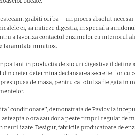
cioaselor bucate.
stecam, grabiti ori ba – un proces absolut necesar
icalele ei, sa initieze digestia, in special a amidonul
ntru a favoriza contactul enzimelor cu interiorul a
e faramitate minitios.
important in productia de sucuri digestive il detine
 din creier determina declansarea secretiei lor cu 
a presupusa de masa, pentru ca totul sa fie gata in
imentelor.
ta “conditionare”, demonstrata de Pavlov la incepu
e asteapta o ora sau doua peste timpul regulat de m
 neutilizate. Desigur, fabricile producatoare de en