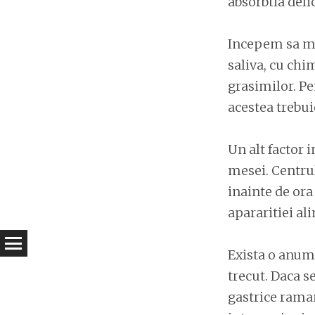
absorbtia deli
Incepem sa me
saliva, cu chim
grasimilor. Pe
acestea trebui
Un alt factor 
mesei. Centrul
inainte de or
apararitiei al
Exista o anumi
trecut. Daca s
gastrice raman