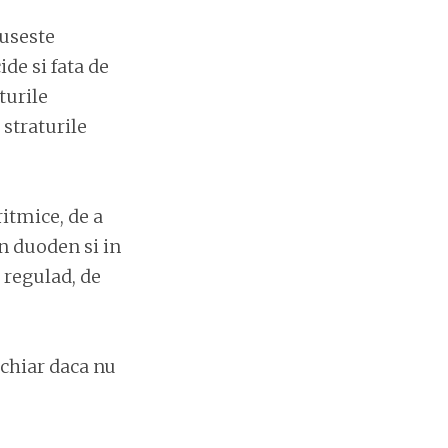
tuseste
de si fata de
turile
 straturile
itmice, de a
in duoden si in
d regulad, de
 chiar daca nu