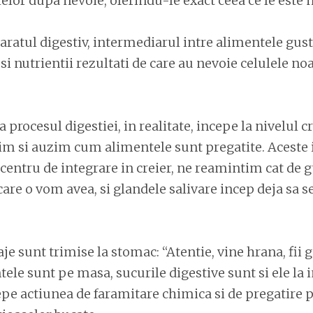
ulelor dupa nevoie, oferindu-le exact ceea ce le este 
aratul digestiv, intermediarul intre alimentele gus
 nutrientii rezultati de care au nevoie celulele no
ca procesul digestiei, in realitate, incepe la nivelul c
m si auzim cum alimentele sunt pregatite. Aceste
centru de integrare in creier, ne reamintim cat de 
re o vom avea, si glandele salivare incep deja sa s
 sunt trimise la stomac: “Atentie, vine hrana, fii ga
tele sunt pe masa, sucurile digestive sunt si ele la
epe actiunea de faramitare chimica si de pregatire 